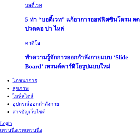
บอดี้เวท
5 ท่า “บอดี้เวท” แก้อาการออฟฟิศซินโดรม ลด
ปวดคอ บ่า ไหล่
คาดิโอ
ทำความรู้จักการออกกำลังกายแบบ ‘Slide
Board’ เทรนด์คาร์ดิโอรูปแบบใหม่
โภชนาการ
สุขภาพ
ไลฟ์สไตล์
อุปกรณ์ออกกำลังกาย
สารบัญเว็บไซต์
Login
เทรนนิ่ง
เวทเทรนนิ่ง