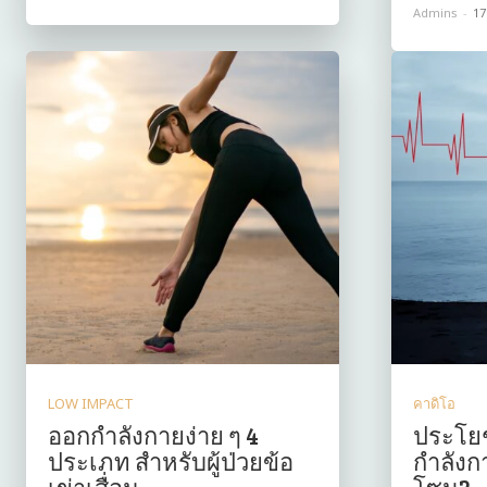
Admins
-
17
LOW IMPACT
คาดิโอ
ออกกำลังกายง่าย ๆ 4
ประโย
ประเภท สำหรับผู้ป่วยข้อ
กำลังก