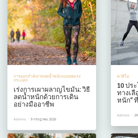
การออกกำลังกายลดน้ำหนักแบบลดแรง
คาดิโอ
กระแทก
10 ประ
เร่งการเผาผลาญไขมัน: วิธี
ทางเลื
ลดน้ำหนักด้วยการเดิน
หนัก” 
อย่างมืออาชีพ
Admins
-
29
Admins
-
9 กรกฎาคม 2026