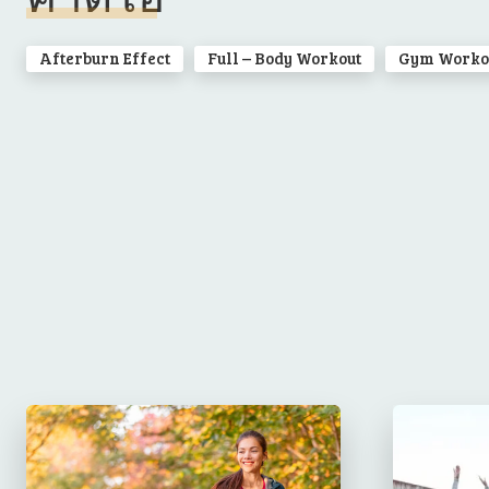
Afterburn Effect
Full – Body Workout
Gym Worko