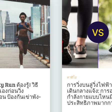
คาดิโอ
 Run ต้องรู้! วิธี
การวิ่งบนลู่วิ่งไฟฟ
เองก่อนวิ่ง
เดินกลางแจ้ง: การ
น ป้องกันเข่าพัง-
กำลังกายแบบไหนม
ประสิทธิภาพมากกว