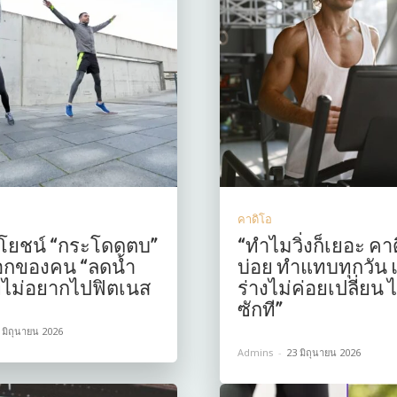
คาดิโอ
โยชน์ “กระโดดตบ”
“ทำไมวิ่งก็เยอะ คาด
อกของคน “ลดน้ำ
บ่อย ทำแทบทุกวัน แ
ที่ไม่อยากไปฟิตเนส
ร่างไม่ค่อยเปลี่ยน ไ
ซักที”
 มิถุนายน 2026
Admins
-
23 มิถุนายน 2026