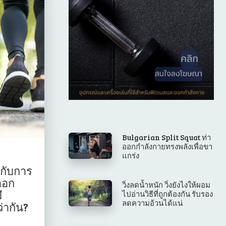
Bulgarian Split Squat ท่า
ออกกำลังกายทรงพลังเพื่อขา
แกร่ง
้ากับการ
ออก
วิ่งลดน้ำหนัก วิ่งยังไงให้ผอม
ี
ไปอ่านวิธีที่ถูกต้องกัน รับรอง
ลดความอ้วนได้แน่
่ากัน?