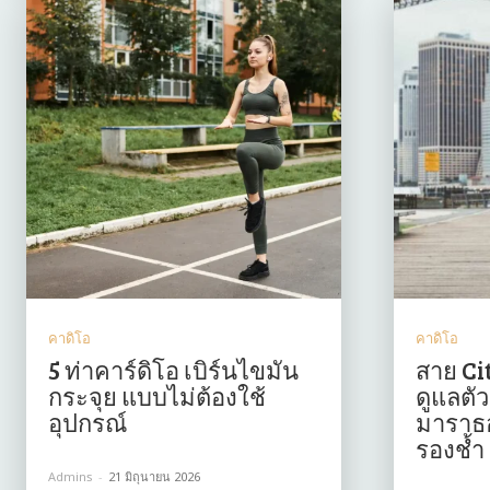
คาดิโอ
คาดิโอ
5 ท่าคาร์ดิโอ เบิร์นไขมัน
สาย City
กระจุย แบบไม่ต้องใช้
ดูแลตัว
อุปกรณ์
มาราธอ
รองช้ำ
Admins
-
21 มิถุนายน 2026