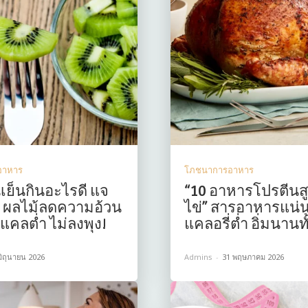
อาหาร
โภชนาการอาหาร
เย็นกินอะไรดี แจ
“10 อาหารโปรตีนสู
 7 ผลไม้ลดความอ้วน
ไข่” สารอาหารแน่
น แคลต่ำ ไม่ลงพุง!
แคลอรี่ต่ำ อิ่มนานทั
มิถุนายน 2026
Admins
-
31 พฤษภาคม 2026