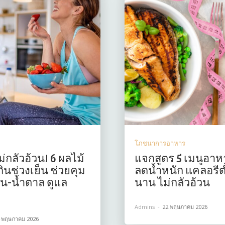
โภชนาการอาหาร
ม่กลัวอ้วน! 6 ผลไม้
แจกสูตร 5 เมนูอาห
ินช่วงเย็น ช่วยคุม
ลดน้ำหนัก แคลอรีต่ำ
น-น้ำตาล ดูแล
นาน ไม่กลัวอ้วน
Admins
-
22 พฤษภาคม 2026
 พฤษภาคม 2026