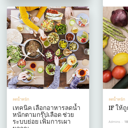
ลดน้ำหนัก
ลดน้ำหนัก
เทคนิค เลือกอาหารลดน้ำ
IF ให้ถ
หนักตามกรุ๊ปเลือด ช่วย
ระบบย่อย เพิ่มการเผา
Admins
-
18