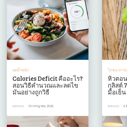
ลดน้ำหนัก
โภชนาการ
Calories Deficit คืออะไร?
หิวตอน
สอนวิธีคำนวณและลดไข
กลิสต์
มันอย่างถูกวิธี
มื้อเย็
Admins
-
10 กรกฎาคม 2026
Admins
-
6 