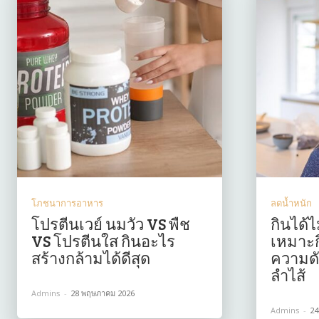
โภชนาการอาหาร
ลดน้ำหนัก
โปรตีนเวย์ นมวัว VS พืช
กินได้ไ
VS โปรตีนใส กินอะไร
เหมาะก
สร้างกล้ามได้ดีสุด
ความดั
ลำไส้
Admins
-
28 พฤษภาคม 2026
Admins
-
24