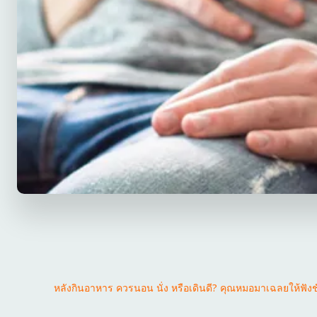
หลังกินอาหาร ควรนอน นั่ง หรือเดินดี? คุณหมอมาเฉลยให้ฟังชัด 