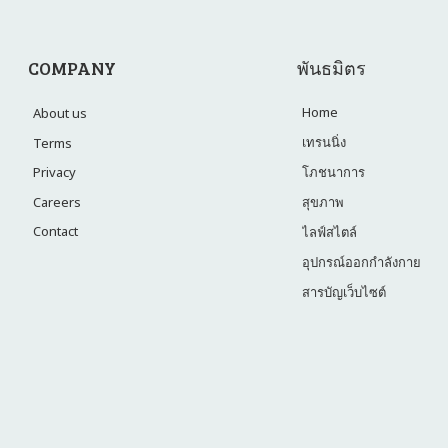
COMPANY
พันธมิตร
Home
About us
เทรนนิ่ง
Terms
Privacy
โภชนาการ
Careers
สุขภาพ
Contact
ไลฟ์สไตล์
อุปกรณ์ออกกำลังกาย
สารบัญเว็บไซต์