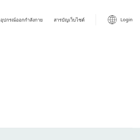
Login
อุปกรณ์ออกกำลังกาย
สารบัญเว็บไซต์