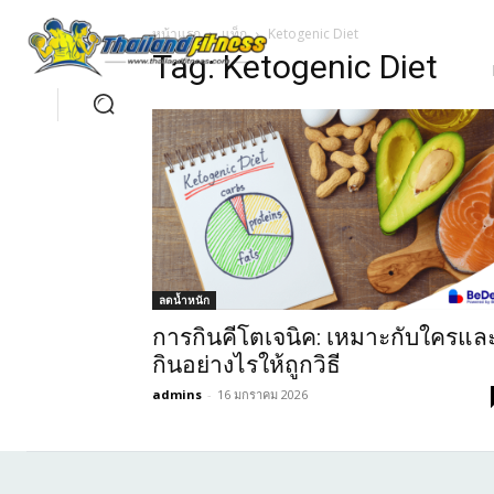
หน้าแรก
แท็ก
Ketogenic Diet
Tag: Ketogenic Diet
ลดน้ำหนัก
การกินคีโตเจนิค: เหมาะกับใครแล
กินอย่างไรให้ถูกวิธี
admins
-
16 มกราคม 2026