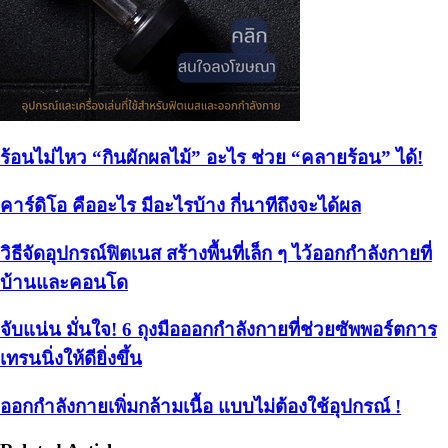
ร้อนไม่ไหว “กินผักผลไม้” อะไร ช่วย “คลายร้อน” ได้!
คาร์ดิโอ คืออะไร มีอะไรบ้าง กี่นาทีถึงจะได้ผล
วิธีจัดอุปกรณ์ฟิตเนส สร้างพื้นที่เล็ก ๆ ไว้ออกกำลังกายที่
บ้านและคอนโด
จับแน่น มั่นใจ! 6 ถุงมือออกกำลังกายที่ช่วยซัพพอร์ตการ
เทรนนิ่งให้ดียิ่งขึ้น
ออกกำลังกายเพิ่มกล้ามเนื้อ แบบไม่ต้องใช้อุปกรณ์ !