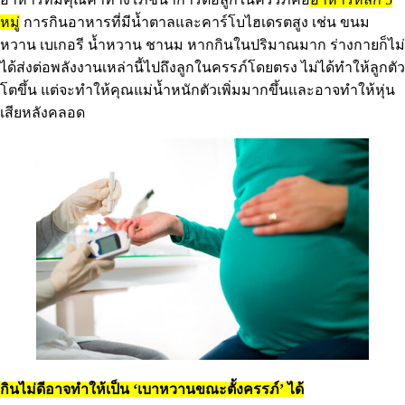
หมู่
การกินอาหารที่มีน้ำตาลและคาร์โบไฮเดรตสูง เช่น ขนม
หวาน เบเกอรี น้ำหวาน ชานม หากกินในปริมาณมาก ร่างกายก็ไม่
ได้ส่งต่อพลังงานเหล่านี้ไปถึงลูกในครรภ์โดยตรง ไม่ได้ทำให้ลูกตัว
โตขึ้น แต่จะทำให้คุณแม่น้ำหนักตัวเพิ่มมากขึ้นและอาจทำให้หุ่น
เสียหลังคลอด
กินไม่ดีอาจทำให้เป็น ‘เบาหวานขณะตั้งครรภ์’ ได้