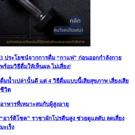
3 ประโยชน์จากการดื่ม “กาแฟ” ก่อนออกกำลังกาย
พร้อมวิธีดื่มใหัเห็นผล-ไม่เสี่ยง!
ดื่มน้ำเปล่านั้นดี แต่ 4 วิธีดื่มแบบนี้เสียสุขภาพ เสี่ยงเสีย
ชีวิต
อาหารที่เหมาะสมกับผู้สูงอายุ
“อาร์ติโชค” ราชาผักโปรตีนสูง ช่วยดูแลตับ ลดเสี่ยง
มะเร็ง