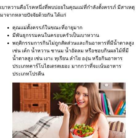
เบาหวานคือโรคหนึ่งที่พบบ่อยในคุณแม่ที่กำลังตั้งครรภ์ มีสาเหตุ
มาจากหลายปัจจัยด้วยกัน ได้แก่
คุณแม่ตั้งครรภ์ในขณะที่อายุมาก
มีพันธุกรรมคนในครอบครัวเป็นเบาหวาน
พฤติกรรมการกินไม่ถูกสัดส่วนและกินอาหารที่มีน้ำตาลสูง
เช่น เค้ก น้ำหวาน ชานม น้ำอัดลม หรือชอบกินผลไม้ที่มี
น้ำตาลสูง เช่น เงาะ ทุเรียน ลำไย องุ่น หรือกินอาหาร
ประเภทคาร์โบไฮเดรตเยอะ มากกว่าที่จะเน้นอาหาร
ประเภทโปรตีน