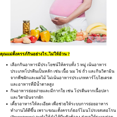
คุณแม่ตั้งครรภ์กินอย่างไร..ไม่ให้อ้วน ?
เลือกกินอาหารมีประโยชน์ให้ครบทั้ง 5 หมู่ เน้นอาหาร
ประเภทโปรตีนเป็นหลัก เช่น เนื้อ นม ไข่ ถั่ว และกินวิตามิน
จากพืชผักและผลไม้ ไม่เน้นอาหารประเภทคาร์โบไฮเดรต
และอาหารที่มีน้ำตาลสูง
กินอาหารย่อยง่ายและมีกากใย เช่น โปรตีนจากเนื้อปลา
และวิตามินจากผัก
เคี้ยวอาหารให้ละเอียด เพื่อช่วยให้ระบบการย่อยอาหาร
ทำงานได้ดีขึ้น เพราะขณะตั้งครรภ์ฮอร์โมนโปรเจสเตอโรน
(Progesterone) จะทำให้ลำไส้บีบตัวช้าลง ส่งผลให้ระบบย่อย