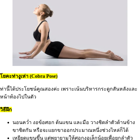
โยคะท่างูเห่า (Cobra Pose)
ท่านี้ได้ประโยชน์คูณสองค่ะ เพราะเน้นบริหารกระดูกสันหลังและ
หน้าท้องไปในตัว
วิธีฝึก
นอนคว่ำ งอข้อศอก ต้นแขน และมือ วางชิดลำตัวด้านข้าง
ขาชิดกัน หรือจะแยกขาออกประมาณหนึ่งช่วงไหล่ก็ได้
เหยียดแขนขึ้น แต่พยายามให้ศอกงอเล็กน้อยเพื่อยกลำตัว