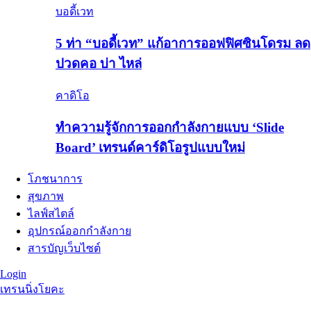
บอดี้เวท
5 ท่า “บอดี้เวท” แก้อาการออฟฟิศซินโดรม ลด
ปวดคอ บ่า ไหล่
คาดิโอ
ทำความรู้จักการออกกำลังกายแบบ ‘Slide
Board’ เทรนด์คาร์ดิโอรูปแบบใหม่
โภชนาการ
สุขภาพ
ไลฟ์สไตล์
อุปกรณ์ออกกำลังกาย
สารบัญเว็บไซต์
Login
เทรนนิ่ง
โยคะ