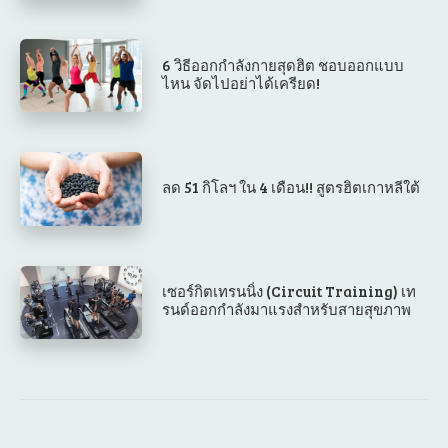
6 วิธีออกกำลังกายสุดฮิต ชอบออกแบบ
ไหน จัดไปอย่าได้เครียด!
ลด 51 กิโลฯ ใน 4 เดือน!! สูตรฮิตเกาหลีใต้
เซอร์กิตเทรนนิ่ง (Circuit Training) เท
รนด์ออกกำลังมาแรงสำหรับสายสุขภาพ