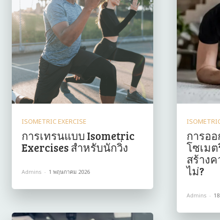
ISOMETRIC EXERCISE
ISOMETRIC
การเทรนแบบ Isometric
การออ
Exercises สำหรับนักวิ่ง
โซเมตริ
สร้างค
ไม่?
Admins
-
1 พฤษภาคม 2026
Admins
-
18