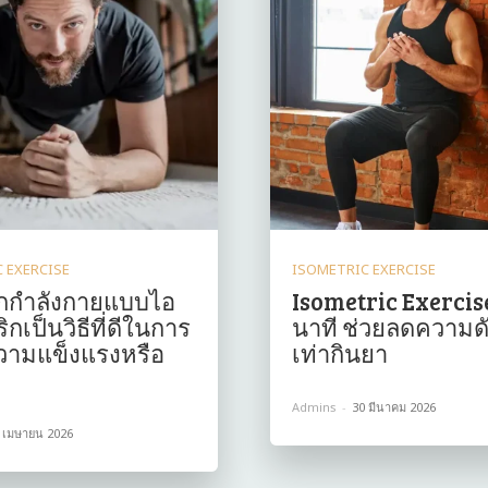
 EXERCISE
ISOMETRIC EXERCISE
กกำลังกายแบบไอ
Isometric Exercise
กเป็นวิธีที่ดีในการ
นาที ช่วยลดความด
วามแข็งแรงหรือ
เท่ากินยา
Admins
-
30 มีนาคม 2026
 เมษายน 2026