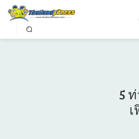
5 ท
เ