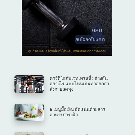
คาร์ดิโอกับเวทเทรนนิ่ง ต่างกัน
อย่างไร แบบไหนเป็นท่าออกกํา
ลังกายลดพุง
6 เมนูมื้อเย็น อัดแน่นด้วยสาร
อาหารบำรุงผิว