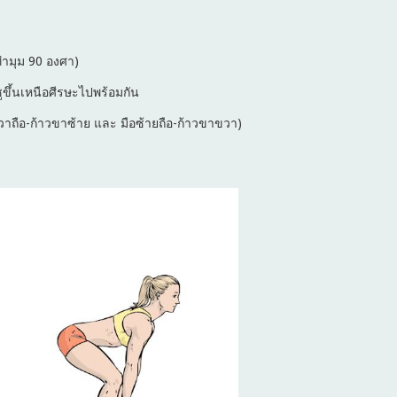
ทำมุม 90 องศา)
ูขึ้นเหนือศีรษะไปพร้อมกัน
วาถือ-ก้าวขาซ้าย และ มือซ้ายถือ-ก้าวขาขวา)