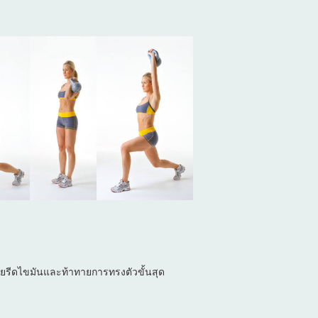
่วยรีดไขมันและท้าทายการทรงตัวขั้นสุด