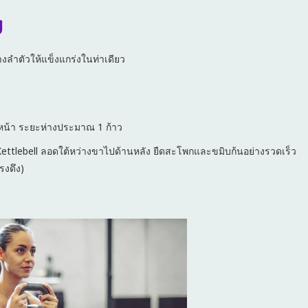
g
งลำตัวให้แข็งแกร่งในท่าเดียว
างหน้า ระยะห่างประมาณ 1 ก้าว
ยง Kettlebell ลอดใต้หว่างขาไปด้านหลัง ยืดสะโพกและขมิบก้นอย่างรวดเร็ว
รงดึง)