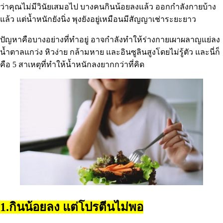
ว่าคุณไม่มีวินัยเสมอไป บางคนกินน้อยลงแล้ว ออกกำลังกายบ้าง
แล้ว แต่น้ำหนักยังนิ่ง พุงยังอยู่เหมือนมีสัญญาเช่าระยะยาว
ปัญหาคือบางอย่างที่ทำอยู่ อาจกำลังทำให้ร่างกายเผาผลาญแย่ลง
น้ำตาลแกว่ง หิวง่าย กล้ามหาย และอินซูลินสูงโดยไม่รู้ตัว และนี่ก็
คือ 5 สาเหตุที่ทำให้น้ำหนักลงยากกว่าที่คิด
1.กินน้อยลง แต่โปรตีนไม่พอ