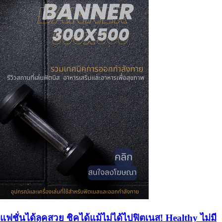
แฟชั่นได้ลุคสวย ชิคได้แม้ไม่ได้ไปฟิตเนส! Healthy ไม่มี