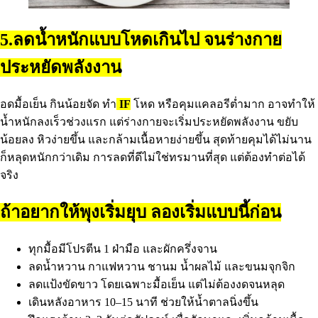
5.ลดน้ำหนักแบบโหดเกินไป จนร่างกาย
ประหยัดพลังงาน
อดมื้อเย็น กินน้อยจัด ทำ
IF
โหด หรือคุมแคลอรีต่ำมาก อาจทำให้
น้ำหนักลงเร็วช่วงแรก แต่ร่างกายจะเริ่มประหยัดพลังงาน ขยับ
น้อยลง หิวง่ายขึ้น และกล้ามเนื้อหายง่ายขึ้น สุดท้ายคุมได้ไม่นาน
ก็หลุดหนักกว่าเดิม การลดที่ดีไม่ใช่ทรมานที่สุด แต่ต้องทำต่อได้
จริง
ถ้าอยากให้พุงเริ่มยุบ ลองเริ่มแบบนี้ก่อน
ทุกมื้อมีโปรตีน 1 ฝ่ามือ และผักครึ่งจาน
ลดน้ำหวาน กาแฟหวาน ชานม น้ำผลไม้ และขนมจุกจิก
ลดแป้งขัดขาว โดยเฉพาะมื้อเย็น แต่ไม่ต้องงดจนหลุด
เดินหลังอาหาร 10–15 นาที ช่วยให้น้ำตาลนิ่งขึ้น