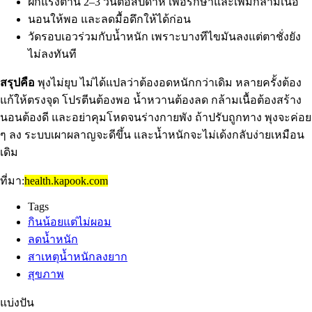
ฝึกแรงต้าน 2–3 วันต่อสัปดาห์ เพื่อรักษาและเพิ่มกล้ามเนื้อ
นอนให้พอ และลดมื้อดึกให้ได้ก่อน
วัดรอบเอวร่วมกับน้ำหนัก เพราะบางทีไขมันลงแต่ตาชั่งยัง
ไม่ลงทันที
สรุปคือ
พุงไม่ยุบ ไม่ได้แปลว่าต้องอดหนักกว่าเดิม หลายครั้งต้อง
แก้ให้ตรงจุด โปรตีนต้องพอ น้ำหวานต้องลด กล้ามเนื้อต้องสร้าง
นอนต้องดี และอย่าคุมโหดจนร่างกายพัง ถ้าปรับถูกทาง พุงจะค่อย
ๆ ลง ระบบเผาผลาญจะดีขึ้น และน้ำหนักจะไม่เด้งกลับง่ายเหมือน
เดิม
ที่มา:
health.kapook.com
Tags
กินน้อยแต่ไม่ผอม
ลดน้ำหนัก
สาเหตุน้ำหนักลงยาก
สุขภาพ
แบ่งปัน