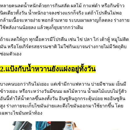
หลายคนลดน้ำหนักด้วยการกินสลัด ผลไม้ กาแฟดำ หรือกินข้าว
นิดเดียวทั้งวัน น้ำหนักอาจลงช่วงแรกก็จริง แต่ถ้าโปรตีนไม่พอ
กล้ามเนื้อจะหายง่าย พอกล้ามหาย ระบบเผาผลาญก็ลดลง ร่างกาย
ใช้พลังงานน้อยลง แล้วพุงก็ยุบยากกว่าเดิม
ถ้าจะลดให้ถูก ทุกมื้อควรมีโปรตีน เช่น ไข่ ปลา ไก่ เต้าหู้ หมูไม่ติด
มัน หรือโยเกิร์ตรสธรรมชาติ ไม่ใช่กินเบาจนร่างกายไม่มีวัตถุดิบ
ซ่อมตัวเอง
2.แป้งกับน้ำหวานยังแฝงอยู่ทั้งวัน
บางคนบอกว่ากินไม่เยอะ แต่เช้ามีกาแฟหวาน บ่ายมีชานม เย็นมี
ข้าวเยอะ หรือระหว่างวันมีขนม ผลไม้หวาน น้ำผลไม้แบบไม่รู้ตัว
อันนี้ทำให้น้ำตาลขึ้นลงทั้งวัน อินซูลินถูกกระตุ้นบ่อย พออินซูลิน
สูง ร่างกายจะเก็บไขมันง่ายและดึงไขมันออกมาใช้ยากขึ้น โดย
เฉพาะไขมันหน้าท้อง