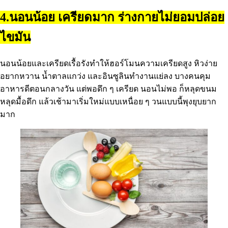
4.นอนน้อย เครียดมาก ร่างกายไม่ยอมปล่อย
ไขมัน
นอนน้อยและเครียดเรื้อรังทำให้ฮอร์โมนความเครียดสูง หิวง่าย
อยากหวาน น้ำตาลแกว่ง และอินซูลินทำงานแย่ลง บางคนคุม
อาหารดีตอนกลางวัน แต่พอดึก ๆ เครียด นอนไม่พอ ก็หลุดขนม
หลุดมื้อดึก แล้วเช้ามาเริ่มใหม่แบบเหนื่อย ๆ วนแบบนี้พุงยุบยาก
มาก