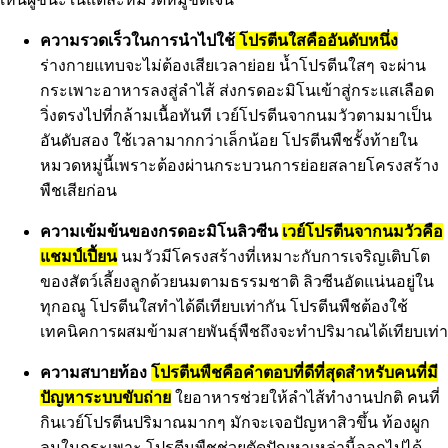
ความรวดเร็วในการนำไปใช้
โปรตีนใสคืออันดับหนึ่ง
ร่างกายแทบจะไม่ต้องเสียเวลาย่อย น้ำโปรตีนใสๆ จะผ่าน
กระเพาะอาหารลงสู่ลำไส้ ส่งกรดอะมิโนเข้าสู่กระแสเลือด
วิ่งตรงไปที่กล้ามเนื้อทันที เวย์โปรตีนจากนมวัวตามมาเป็น
อันดับสอง ใช้เวลามากกว่าเล็กน้อย โปรตีนพืชรั้งท้ายใน
หมวดหมู่นี้เพราะต้องผ่านกระบวนการย่อยสลายโครงสร้าง
พืชเสียก่อน
ความเข้มข้นของกรดอะมิโนลิวซีน
เวย์โปรตีนจากนมวัวคือ
แชมป์เปี้ยน
นมวัวมีโครงสร้างที่เหมาะกับการเจริญเติบโต
ของสัตว์เลี้ยงลูกด้วยนมตามธรรมชาติ ลิวซีนอัดแน่นอยู่ใน
ทุกอณู โปรตีนใสทำได้ดีเทียบเท่ากัน โปรตีนพืชต้องใช้
เทคนิคการผสมข้ามสายพันธุ์พืชถึงจะทำปริมาณได้เทียบเท่า
ความสบายท้อง
โปรตีนพืชคือคำตอบที่ดีที่สุดสำหรับคนที่มี
ปัญหาระบบขับถ่าย
ใยอาหารช่วยให้ลำไส้ทำงานปกติ คนที่
กินเวย์โปรตีนปริมาณมากๆ มักจะเจอปัญหาสิวขึ้น ท้องผูก
ลมในกระเพาะ โปรตีนพืชช่วยตัดปัญหาเหล่านี้ออกไปได้