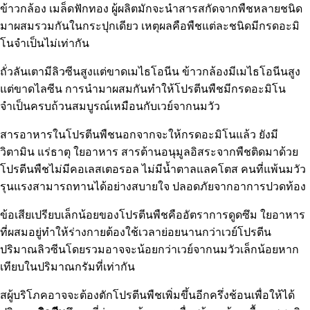
ข้าวกล้อง เมล็ดฟักทอง ผู้ผลิตมักจะนำสารสกัดจากพืชหลายชนิด
มาผสมรวมกันในกระปุกเดียว เหตุผลคือพืชแต่ละชนิดมีกรดอะมิ
โนจำเป็นไม่เท่ากัน
ถั่วลันเตามีลิวซีนสูงแต่ขาดเมไธโอนีน ข้าวกล้องมีเมไธโอนีนสูง
แต่ขาดไลซีน การนำมาผสมกันทำให้โปรตีนพืชมีกรดอะมิโน
จำเป็นครบถ้วนสมบูรณ์เหมือนกับเวย์จากนมวัว
สารอาหารในโปรตีนพืชนอกจากจะให้กรดอะมิโนแล้ว ยังมี
วิตามิน แร่ธาตุ ใยอาหาร สารต้านอนุมูลอิสระจากพืชติดมาด้วย
โปรตีนพืชไม่มีคอเลสเตอรอล ไม่มีน้ำตาลแลคโตส คนที่แพ้นมวัว
รุนแรงสามารถทานได้อย่างสบายใจ ปลอดภัยจากอาการปวดท้อง
ข้อเสียเปรียบเล็กน้อยของโปรตีนพืชคืออัตราการดูดซึม ใยอาหาร
ที่ผสมอยู่ทำให้ร่างกายต้องใช้เวลาย่อยนานกว่าเวย์โปรตีน
ปริมาณลิวซีนโดยรวมอาจจะน้อยกว่าเวย์จากนมวัวเล็กน้อยหาก
เทียบในปริมาณกรัมที่เท่ากัน
สผู้บริโภคอาจจะต้องตักโปรตีนพืชเพิ่มขึ้นอีกครึ่งช้อนเพื่อให้ได้