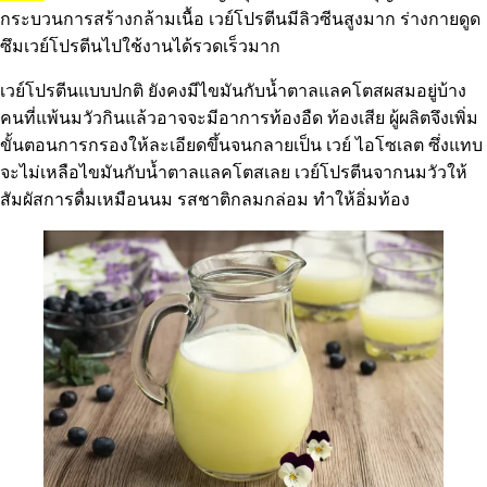
กระบวนการสร้างกล้ามเนื้อ เวย์โปรตีนมีลิวซีนสูงมาก ร่างกายดูด
ซึมเวย์โปรตีนไปใช้งานได้รวดเร็วมาก
เวย์โปรตีนแบบปกติ ยังคงมีไขมันกับน้ำตาลแลคโตสผสมอยู่บ้าง
คนที่แพ้นมวัวกินแล้วอาจจะมีอาการท้องอืด ท้องเสีย ผู้ผลิตจึงเพิ่ม
ขั้นตอนการกรองให้ละเอียดขึ้นจนกลายเป็น เวย์ ไอโซเลต ซึ่งแทบ
จะไม่เหลือไขมันกับน้ำตาลแลคโตสเลย เวย์โปรตีนจากนมวัวให้
สัมผัสการดื่มเหมือนนม รสชาติกลมกล่อม ทำให้อิ่มท้อง