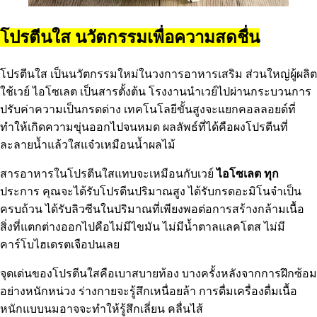
โปรตีนใส นวัตกรรมเพื่อความสดชื่น
โปรตีนใส เป็นนวัตกรรมใหม่ในวงการอาหารเสริม ส่วนใหญ่ผู้ผลิต
ใช้เวย์ ไอโซเลต เป็นสารตั้งต้น โรงงานนำเวย์ไปผ่านกระบวนการ
ปรับค่าความเป็นกรดด่าง เทคโนโลยีขั้นสูงจะแยกคอลลอยด์ที่
ทำให้เกิดความขุ่นออกไปจนหมด ผลลัพธ์ที่ได้คือผงโปรตีนที่
ละลายน้ำแล้วใสแจ๋วเหมือนน้ำผลไม้
สารอาหารในโปรตีนใสแทบจะเหมือนกับเวย์
ไอโซเลต ทุก
ประการ คุณจะได้รับโปรตีนปริมาณสูง ได้รับกรดอะมิโนจำเป็น
ครบถ้วน ได้รับลิวซีนในปริมาณที่เพียงพอต่อการสร้างกล้ามเนื้อ
สิ่งที่แตกต่างออกไปคือไม่มีไขมัน ไม่มีน้ำตาลแลคโตส ไม่มี
คาร์โบไฮเดรตเจือปนเลย
จุดเด่นของโปรตีนใสคือเบาสบายท้อง บางครั้งหลังจากการฝึกซ้อม
อย่างหนักหน่วง ร่างกายจะรู้สึกเหนื่อยล้า การดื่มเครื่องดื่มเนื้อ
หนักแบบนมอาจจะทำให้รู้สึกเลี่ยน คลื่นไส้