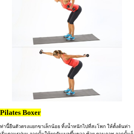
Pilates Boxer
ท่านี้ยืนตัวตรงแยกขาเล็กน้อย ทิ้งน้ำหนักไปที่สะโพก ให้ตั้งต้นท่า
เริ่มตามรูปบน จากนั้นให้ยกดัมเบลขึ้นขวา ซ้าย ตามภาพ จากนั้นก็