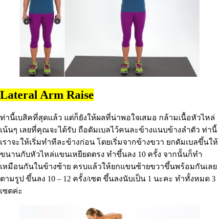
Lateral Arm Raise
ท่านี้เบสิคที่สุดแล้ว แต่ก็ยังให้ผลที่น่าพอใจเสมอ กล้ามเนื้อหัวไหล่
เน้นๆ เลยที่คุณจะได้รับ ถือดัมเบลไว้คนละข้างแนบข้างลำตัว ท่านี้
เราจะให้เริ่มทำทีละข้างก่อน โดยเริ่มจากข้างขวา ยกดัมเบลขึ้นให้
ขนานกับหัวไหล่แขนเหยียดตรง ทำขึ้นลง 10 ครั้ง จากนั้นก็ทำ
เหมือนกันในข้างซ้าย ครบแล้วให้ยกแขนซ้ายขวาขึ้นพร้อมกันเลย
ตามรูป ขึ้นลง 10 – 12 ครั้ง/เซต ขึ้นลงนับเป็น 1 นะคะ ทำทั้งหมด 3
เซตค่ะ