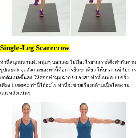
Single-Leg Scarecrow
ท่านี้สนุกสนานค่ะหนุ่มๆ บอกเลย ไม่มีอะไรยากเราก็ตั้งท่ากันตาม
รูปเลยค่ะ จุดสังเกตของท่านี้คือการยืนขาเดียว ให้บาลานซ์กับการ
ยกดัมเบลขึ้นลง ให้ศอกทำมุมฉาก 90 องศา ทำทั้งหมด 10 ครั้ง
เพียง 1 เซตค่ะ ท่านี้ได้อะไร ท่านี้จะช่วยเรื่องกล้ามเนื้อไหลงาม
และหลังแน่นๆ