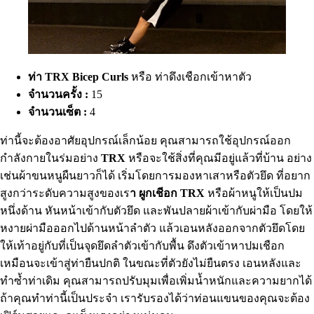
ท่า TRX Bicep Curls
หรือ ท่าดึงเชือกเข้าหาตัว
จำนวนครั้ง :
15
จำนวนเซ็ต :
4
ท่านี้จะต้องอาศัยอุปกรณ์เล็กน้อย คุณสามารถใช้อุปกรณ์ออก
กำลังกายในร่มอย่าง
TRX
หรือจะใช้สิ่งที่คุณมีอยู่แล้วที่บ้าน อย่าง
เช่นผ้าขนหนูผืนยาวก็ได้ เริ่มโดยการมองหาเสาหรือตัวยึด ที่อยาก
สูงกว่าระดับความสูงของเร
า ผูกเชีอก TRX
หรือผ้าหนูให้เป็นปม
หนึ่งด้าน หันหน้าเข้ากับตัวยึด และพันปลายผ้าเข้ากับผ่ามือ โดยให้
หงายผ่ามือออกไปด้านหน้าลำตัว แล้วเอนหลังออกจากตัวยึดโดย
ให้เท้าอยู่กับที่เป็นจุดยึดลำตัวเข้ากับพื้น ดึงตัวเข้าหาปมเชือก
เหมือนจะเข้าสู่ท่ายืนปกติ ในขณะที่ตัวยังไม่ยืนตรง เอนหลังและ
ทำซ้ำท่าเดิม คุณสามารถปรับมุมเพื่อเพิ่มน้ำหนักและความยากได้
ถ้าคุณทำท่านี้เป็นประจำ เรารับรองได้ว่าท่อนแขนของคุณจะต้อง