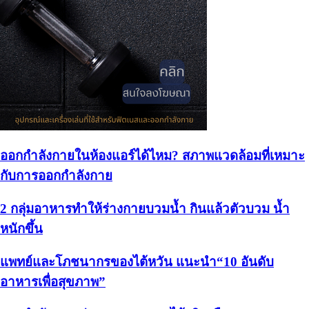
ออกกําลังกายในห้องแอร์ได้ไหม? สภาพแวดล้อมที่เหมาะ
กับการออกกำลังกาย
2 กลุ่มอาหารทำให้ร่างกายบวมน้ำ กินแล้วตัวบวม น้ำ
หนักขึ้น
แพทย์และโภชนากรของไต้หวัน แนะนำ“10 อันดับ
อาหารเพื่อสุขภาพ”