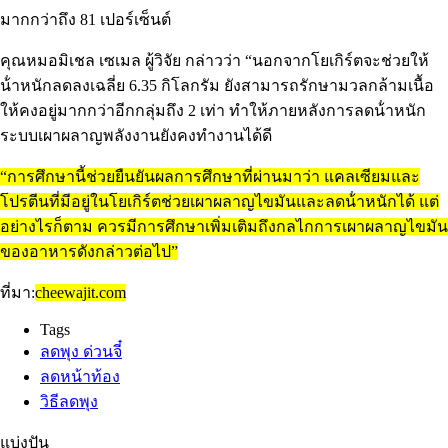
มากกว่าถึง 81 เปอร์เซ็นต์
คุณหมอมิเชล เซเมล ผู้วิจัย กล่าวว่า “นอกจากโยเกิร์ตจะช่วยให้
น้ําหนักลดลงเฉลี่ย 6.35 กิโลกรัม ยังสามารถรักษามวลกล้ามเนื้อ
ให้คงอยู่มากกว่าอีกกลุ่มถึง 2 เท่า ทําให้ภายหลังการลดน้ําหนัก
ระบบเผาผลาญพลังงานยังคงทํางานได้ดี
“การศึกษานี้ช่วยยืนยันผลการศึกษาที่ผ่านมาว่า แคลเซียมและ
โปรตีนที่มีอยู่ในโยเกิร์ตช่วยเผาผลาญไขมันและลดน้ําหนักได้ แต่
อย่างไรก็ตาม ควรมีการศึกษาเพิ่มเติมถึงกลไกการเผาผลาญไขมัน
ของอาหารดังกล่าวต่อไป”
ที่มา:
cheewajit.com
Tags
ลดพุง ด่วนจี๋
ลดหน้าท้อง
วิธีลดพุง
แบ่งปัน