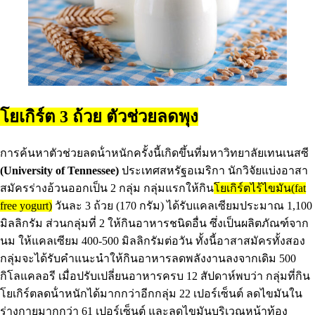
โยเกิร์ต 3 ถ้วย ตัวช่วยลดพุง
การค้นหาตัวช่วยลดน้ําหนักครั้งนี้เกิดขึ้นที่มหาวิทยาลัยเทนเนสซี
(University of Tennessee)
ประเทศสหรัฐอเมริกา นักวิจัยแบ่งอาสา
สมัครร่างอ้วนออกเป็น 2 กลุ่ม กลุ่มแรกให้กิน
โยเกิร์ตไร้ไขมัน(fat
free yogurt)
วันละ 3 ถ้วย (170 กรัม) ได้รับแคลเซียมประมาณ 1,100
มิลลิกรัม ส่วนกลุ่มที่ 2 ให้กินอาหารชนิดอื่น ซึ่งเป็นผลิตภัณฑ์จาก
นม ให้แคลเซียม 400-500 มิลลิกรัมต่อวัน ทั้งนี้อาสาสมัครทั้งสอง
กลุ่มจะได้รับคําแนะนําให้กินอาหารลดพลังงานลงจากเดิม 500
กิโลแคลอรี เมื่อปรับเปลี่ยนอาหารครบ 12 สัปดาห์พบว่า กลุ่มที่กิน
โยเกิร์ตลดน้ําหนักได้มากกว่าอีกกลุ่ม 22 เปอร์เซ็นต์ ลดไขมันใน
ร่างกายมากกว่า 61 เปอร์เซ็นต์ และลดไขมันบริเวณหน้าท้อง