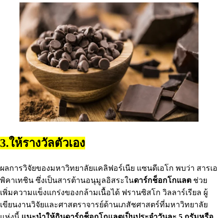
3.ให้รางวัลตัวเอง
ผลการวิจัยของมหาวิทยาลัยแคลิฟอร์เนีย แซนดีเอโก พบว่า สารเอ
พิคาเทชิน ซึ่งเป็นสารต้านอนุมูลอิสระใน
ดาร์กช็อกโกแลต
ช่วย
เพิ่มความแข็งแกร่งของกล้ามเนื้อได้ ฟรานซิสโก วิลลาร์เรียล ผู้
เขียนงานวิจัยและศาสตราจารย์ด้านเภสัชศาสตร์ที่มหาวิทยาลัย
แห่งนี้
แนะนําให้กินดาร์กช็อกโกแลตเป็นประจําวันละ 5 กรัมหรือ