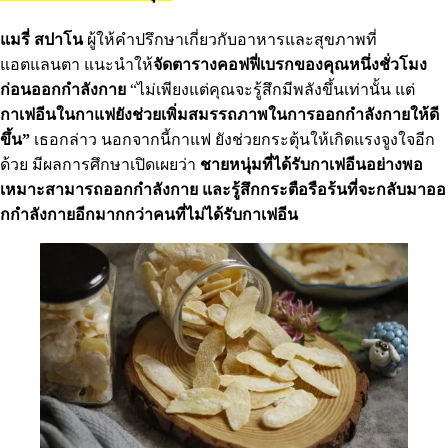
แมรี่ สปาโน
ผู้ให้คําปรึกษาเกี่ยวกับอาหารและสุขภาพที่
แอตแลนตา แนะนําให้
จัดตารางคอฟฟี่เบรกของคุณหนึ่งชั่วโมง
ก่อนออกกําลังกาย
“ไม่เพียงแต่คุณจะรู้สึกมีพลังขึ้นเท่านั้น แต่
กาเฟอีนในกาแฟยังช่วยเพิ่มสมรรถภาพในการออกกําลังกายให้ดี
ขึ้น”
เธอกล่าว นอกจากนี้กาแฟ ยังช่วยกระตุ้นให้เกิดแรงจูงใจอีก
ด้วย มีผลการศึกษาเปิดเผยว่า
ชายหนุ่มที่ได้รับกาเฟอีนอย่างพอ
เหมาะสามารถออกกําลังกาย และรู้สึกกระตือรือร้นที่จะกลับมาออ
กกําลังกายอีกมากกว่าคนที่ไม่ได้รับกาเฟอีน