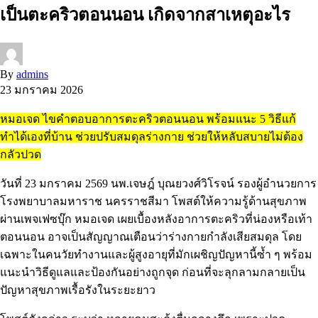
เป็นตะคริวตอนนอน เกิดจากสาเหตุอะไร
By
admins
23 มกราคม 2026
หมอเจด ไขคำตอบอาการตะคริวตอนนอน พร้อมแนะ 5 วิธีแก้
ทำได้เองที่บ้าน ช่วยปรับสมดุลร่างกาย ช่วยให้หลับสบายไม่ต้อง
กลัวปวด
วันที่ 23 มกราคม 2569 นพ.เจษฎ์ บุณยวงศ์วิโรจน์ รองผู้อำนวยการ
โรงพยาบาลมหาราช นครราชสีมา โพสต์ให้ความรู้ด้านสุขภาพ
ผ่านเพจเฟซบุ๊ก หมอเจด เผยเบื้องหลังอาการตะคริวที่น่องหรือเท้า
ตอนนอน อาจเป็นสัญญาณเตือนว่าร่างกายกำลังเสียสมดุล โดย
เฉพาะในคนวัยทำงานและผู้สูงอายุที่มักเผชิญปัญหานี้ซ้ำ ๆ พร้อม
แนะนำวิธีดูแลและป้องกันอย่างถูกจุด ก่อนที่จะลุกลามกลายเป็น
ปัญหาสุขภาพเรื้อรังในระยะยาว