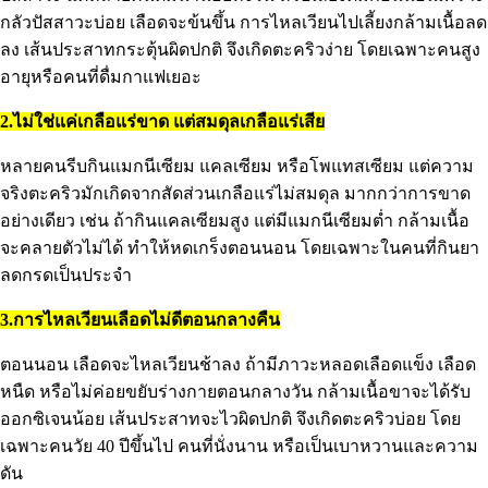
กลัวปัสสาวะบ่อย เลือดจะข้นขึ้น การไหลเวียนไปเลี้ยงกล้ามเนื้อลด
ลง เส้นประสาทกระตุ้นผิดปกติ จึงเกิดตะคริวง่าย โดยเฉพาะคนสูง
อายุหรือคนที่ดื่มกาแฟเยอะ
2.ไม่ใช่แค่เกลือแร่ขาด แต่สมดุลเกลือแร่เสีย
หลายคนรีบกินแมกนีเซียม แคลเซียม หรือโพแทสเซียม แต่ความ
จริงตะคริวมักเกิดจากสัดส่วนเกลือแร่ไม่สมดุล มากกว่าการขาด
อย่างเดียว เช่น ถ้ากินแคลเซียมสูง แต่มีแมกนีเซียมต่ำ กล้ามเนื้อ
จะคลายตัวไม่ได้ ทำให้หดเกร็งตอนนอน โดยเฉพาะในคนที่กินยา
ลดกรดเป็นประจำ
3.การไหลเวียนเลือดไม่ดีตอนกลางคืน
ตอนนอน เลือดจะไหลเวียนช้าลง ถ้ามีภาวะหลอดเลือดแข็ง เลือด
หนืด หรือไม่ค่อยขยับร่างกายตอนกลางวัน กล้ามเนื้อขาจะได้รับ
ออกซิเจนน้อย เส้นประสาทจะไวผิดปกติ จึงเกิดตะคริวบ่อย โดย
เฉพาะคนวัย 40 ปีขึ้นไป คนที่นั่งนาน หรือเป็นเบาหวานและความ
ดัน