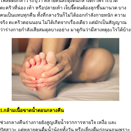
โพสต์ดังกล่าว ระบุว่า หลายคนสะดุ้งตื่นกลางดึก เพราะปวด
ตะคริวที่น่อง เท้า หรือปลายเท้า เจ็บจี๊ดจนต้องลุกขึ้นมานวด บาง
คนเป็นแทบทุกคืน ทั้งที่กลางวันก็ไม่ได้ออกกำลังกายหนัก ความ
จริง ตะคริวตอนนอน ไม่ได้เกิดจากเรื่องเดียว แต่มักเป็นสัญญาณ
ว่าร่างกายกำลังเสียสมดุลบางอย่าง มาดูกันว่ามีสาเหตุอะไรได้บ้าง
1.กล้ามเนื้อขาดน้ำตอนกลางคืน
ช่วงกลางคืนร่างกายยังสูญเสียน้ำจากการหายใจ เหงื่อ และ
ปัสสาวะ แต่หลายคนดื่มน้ำน้อยทั้งวัน หรือเลี่ยงดื่มก่อนนอนเพราะ