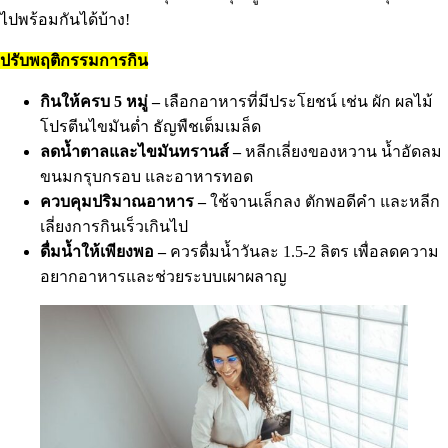
ไปพร้อมกันได้บ้าง!
ปรับพฤติกรรมการกิน
กินให้ครบ 5 หมู่ –
เลือกอาหารที่มีประโยชน์ เช่น ผัก ผลไม้
โปรตีนไขมันต่ำ ธัญพืชเต็มเมล็ด
ลดน้ำตาลและไขมันทรานส์ –
หลีกเลี่ยงของหวาน น้ำอัดลม
ขนมกรุบกรอบ และอาหารทอด
ควบคุมปริมาณอาหาร –
ใช้จานเล็กลง ตักพอดีคำ และหลีก
เลี่ยงการกินเร็วเกินไป
ดื่มน้ำให้เพียงพอ –
ควรดื่มน้ำวันละ 1.5-2 ลิตร เพื่อลดความ
อยากอาหารและช่วยระบบเผาผลาญ