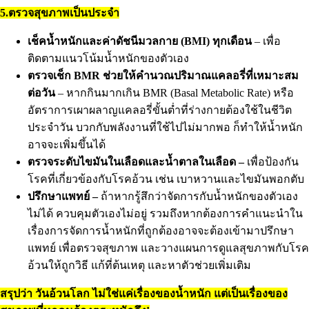
5.ตรวจสุขภาพเป็นประจำ
เช็คน้ำหนักและค่าดัชนีมวลกาย (BMI) ทุกเดือน
– เพื่อ
ติดตามแนวโน้มน้ำหนักของตัวเอง
ตรวจเช็ก BMR ช่วยให้คำนวณปริมาณแคลอรี่ที่เหมาะสม
ต่อวัน
– หากกินมากเกิน BMR (Basal Metabolic Rate) หรือ
อัตราการเผาผลาญแคลอรี่ขั้นต่ำที่ร่างกายต้องใช้ในชีวิต
ประจำวัน บวกกับพลังงานที่ใช้ไปไม่มากพอ ก็ทำให้น้ำหนัก
อาจจะเพิ่มขึ้นได้
ตรวจระดับไขมันในเลือดและน้ำตาลในเลือด –
เพื่อป้องกัน
โรคที่เกี่ยวข้องกับโรคอ้วน เช่น เบาหวานและไขมันพอกตับ
ปรึกษาแพทย์ –
ถ้าหากรู้สึกว่าจัดการกับน้ำหนักของตัวเอง
ไม่ได้ ควบคุมตัวเองไม่อยู่ รวมถึงหากต้องการคำแนะนำใน
เรื่องการจัดการน้ำหนักที่ถูกต้องอาจจะต้องเข้ามาปรึกษา
แพทย์ เพื่อตรวจสุขภาพ และวางแผนการดูแลสุขภาพกับโรค
อ้วนให้ถูกวิธี แก้ที่ต้นเหตุ และหาตัวช่วยเพิ่มเติม
สรุปว่า วันอ้วนโลก ไม่ใช่แค่เรื่องของน้ำหนัก แต่เป็นเรื่องของ