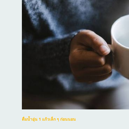
ดื่มน้ำอุ่น 1 แก้วเล็ก ๆ ก่อนนอน