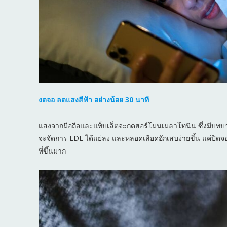
งดจอ ลดแสงสีฟ้า อย่างน้อย 30 นาที
แสงจากมือถือและแท็บเล็ตจะกดฮอร์โมนเมลาโทนิน ซึ่งมีบทบ
จะจัดการ LDL ได้แย่ลง และหลอดเลือดอักเสบง่ายขึ้น แค่ปิดจ
ที่ขึ้นมาก