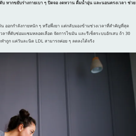
ตับ หากขยับร่างกายเบา ๆ ปิดจอ งดหวาน ดื่มน้ำอุ่น และนอนตรงเวลา ช่วย
น ออกกำลังกายหนัก ๆ หรือพึ่งยา แต่กลับมองข้ามช่วงเวลาที่สำคัญที่สุด
อเวลาที่ตับซ่อมแซมหลอดเลือด จัดการไขมัน และรีเซ็ตระบบอักเสบ ถ้า 30
้าทำถูก แค่วันละนิด LDL สามารถค่อย ๆ ลดลงได้จริง