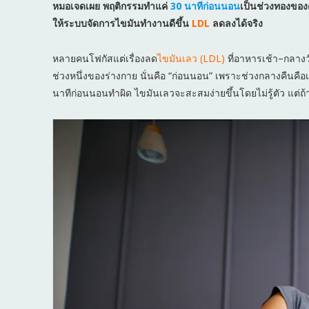
หมอเจดเผย พฤติกรรมทำแค่
30 นาทีก่อนนอน
เป็นช่วงทองของ
ให้ระบบจัดการไขมันทำงานดีขึ้น
LDL
ลดลงได้จริง
หลายคนโฟกัสแต่เรื่องลด
ไขมันเลว (LDL)
ที่อาหารเช้า–กลางวั
ช่วงหนึ่งของร่างกาย นั่นคือ “ก่อนนอน” เพราะช่วงกลางคืนคื
นาทีก่อนนอนทำผิด ไขมันเลวจะสะสมง่ายขึ้นโดยไม่รู้ตัว แต่ถ