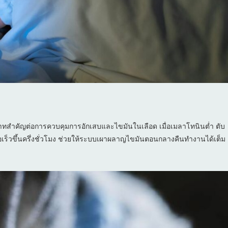
าทสำคัญต่อการควบคุมการอักเสบและไขมันในเลือด เมื่อเมลาโทนินต่ำ ตับ
อเร็วขึ้นครึ่งชั่วโมง ช่วยให้ระบบเผาผลาญไขมันตอนกลางคืนทำงานได้เต็ม