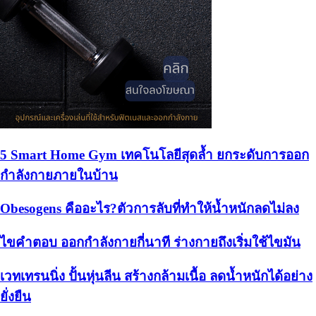
5 Smart Home Gym เทคโนโลยีสุดล้ำ ยกระดับการออก
กำลังกายภายในบ้าน
Obesogens คืออะไร?ตัวการลับที่ทำให้น้ำหนักลดไม่ลง
ไขคำตอบ ออกกำลังกายกี่นาที ร่างกายถึงเริ่มใช้ไขมัน
เวทเทรนนิ่ง ปั้นหุ่นลีน สร้างกล้ามเนื้อ ลดน้ำหนักได้อย่าง
ยั่งยืน