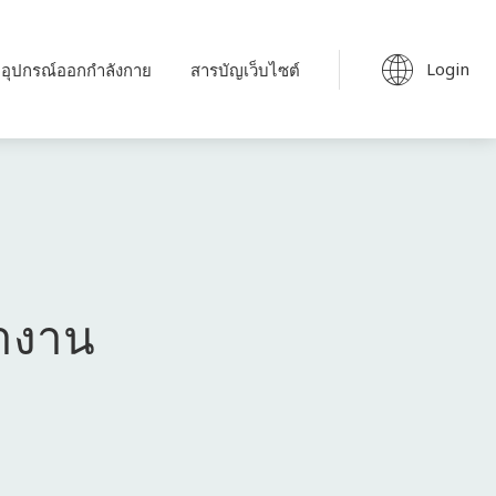
Login
อุปกรณ์ออกกำลังกาย
สารบัญเว็บไซต์
ทำงาน