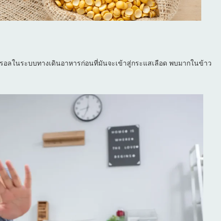
อรอลในระบบทางเดินอาหารก่อนที่มันจะเข้าสู่กระแสเลือด พบมากในข้าว