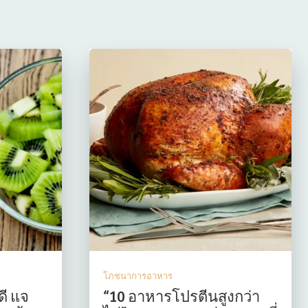
โภชนาการอาหาร
ดี แจ
“10 อาหารโปรตีนสูงกว่า