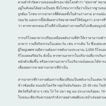
ตามคำจำกัดความขององค์กรอนามัยโลกคำว่า “สุขภาพ” หมายถึง
อยู่ในสังคมได้อย่างเป็นสุข ซึ่งโภชนาการถือว่าเป็นรากฐาน
ถูกต้อง โภชนาการอาหารที่ดีส่งผลทั้งในด้านร่างกาย อารมณ์และส
ก่อนวัย นอกจากนี้ยังมีผลทางวิทยาศาสตร์ให้ข้อมูลว่า อาหาร
ว่า หากขาดกรดอะมิโนที่จำเป็นต่อร่างกายหรือโปรตีนสมบูรณ
การบริโภคอาหารเปรียบเสมือนพลังงานที่ทำให้เราสามารถดำรง
อาหาร รวมถึงกิจกรรมในแต่ละวัน เช่น การเดิน วิ่ง ซึ่งแต่
ผู้ใหญ่เพศชายมีความต้องการพลังงานประมาณ 2,000 กิโลแคลอ
กิโลแคลอรีต่อวัน ดังนั้น หากทานอาหารในปริมาณที่มากเกิน
หนักตัวเพิ่มขึ้น หรือหากทานอาหารในปริมาณน้อยและได้สารอา
เสี่ยงต่อการขาดสารอาหารที่จำเป็น
สารอาหารที่ร่างกายต้องการเพื่อเปลี่ยนเป็นพลังงานในแต่ละว
ข้าวซ้อมมือ ขนมปังโฮลวีท กลุ่มไขมันร้อยละ 25-30 เช่น ไขมั
สัตว์หรือถั่วต่าง ๆ เช่น ไก่ ไข่ ปลา หมู นม ประมาณร้อยละ 1
ในขณะเดียวกันควรออกกำลังกายอย่างพอดีและสม่ำเสมอควบคู