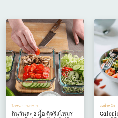
โภชนาการอาหาร
ลดน้ำหนัก
กินวันละ 2 มื้อ ดีจริงไหม?
Calorie