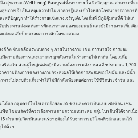
 สุขภาวะ (Well being) ที่สมบูรณ์ทั้งทางกาย ใจ จิตวิญญาณ สามารถที่จะ
ของสุขภาพ จึงเป็นเหตุผลว่าทำไมเราควรรู้และเข้าใจหลักโภชนาการอาหารที่
ติปัญญา ทำให้ร่างกายแข็งแรงเจริญเติบโตเต็มที่ มีภูมิคุ้มกันที่ดี ไม่แก่
ที่รับประทานส่งผลต่อการพัฒนาทางสมองของมนุษย์ และยังมีรายงานเพิ่มเติม
์จะส่งผลเสียร้ายแรงต่อการเติบโตของสมอง
ชีวิต ขับเคลื่อนระบบต่าง ๆ ภายในร่างกาย เช่น การหายใจ การย่อย
ละคนมีความต้องการและเผาผลาญพลังงานในร่างกายไม่เท่ากัน โดยเฉลี่ย
รีต่อวัน ส่วนผู้ใหญ่เพศหญิงมีความต้องการพลังงานเฉลี่ยประมาณ 1,700
กว่าความต้องการของร่างกายก็จะส่งผลให้เกิดการสะสมของไขมัน และมีน้ำ
หารไม่ครบถ้วนก็จะทำให้ไม่มีกำลังเพียงพอต่อการใช้ชีวิตประจำวัน และ
ัน ได้แก่ กลุ่มคาร์โบไฮเดรตร้อยละ 55-60 และควรเป็นแบบเชิงซ้อน เช่น
นพืช ไขมันสัตว์ที่ควรเลือกทานตามความเหมาะสม กลุ่มโปรตีนที่ได้จากเนื้อ
0-15 ส่วนกลุ่มวิตามินและแร่ธาตุต้องได้รับจากการบริโภคพืชผักและผลไม้
่ไปด้วย