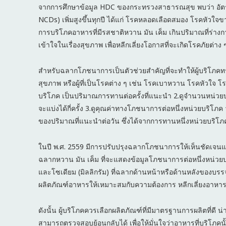
จากการศึกษาข้อมูล HDC ของกระทรวงสาธารณสุข พบว่า อัตรากา
NCDs) เพิ่มสูงขึ้นทุกปี ได้แก่ โรคหลอดเลือดสมอง โรคหัวใจ
การบริโภคอาหารที่มีรสชาติหวาน มัน เค็ม เกินปริมาณที่ร่า
เข้าใจในเรื่องสุขภาพ เพื่อหลีกเลี่ยงโอกาสที่จะเกิดโรคภัยต่าง 
สำหรับฉลากโภชนาการเป็นตัวช่วยสำคัญที่จะทำให้ผู้บริโภค
สุขภาพ หรือผู้ที่เป็นโรคต่าง ๆ เช่น โรคเบาหวาน โรคหัวใจ โ
บริโภค เป็นปริมาณการทานต่อครั้งที่แนะนำ 2.ดูจำนวนหน่วยบ
จะแบ่งได้กี่ครั้ง 3.ดูคุณค่าทางโภชนาการต่อหนึ่งหน่วยบริโภ
ของปริมาณที่แนะนำต่อวัน ซึ่งได้จากการทานหนึ่งหน่วยบริโภ
ในปี พ.ศ. 2559 มีการปรับปรุงฉลากโภชนาการให้เห็นชัดเจนแล
ฉลากหวาน มัน เค็ม ที่จะแสดงข้อมูลโภชนาการต่อหนึ่งหน่วยบร
และโซเดียม (มิลลิกรัม) ที่ฉลากด้านหน้าหรือด้านหลังของบรรจุภั
ผลิตภัณฑ์อาหารให้เหมาะสมกับความต้องการ หลีกเลี่ยงอาหารหวา
ดังนั้น ผู้บริโภคควรเลือกผลิตภัณฑ์ที่มีมาตรฐานการผลิตที่ดี น
สามารถตรวจสอบย้อนกลับได้ เพื่อให้มั่นใจว่าอาหารที่บริโภค