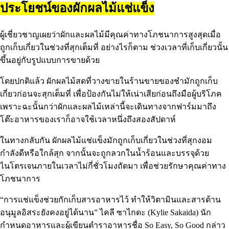
ประโยชน์ของผักผลไม้แช่แข็ง
ผู้เชี่ยวชาญเผยว่าผักและผลไม้มีคุณค่าทางโภชนาการสูงสุดเมื่อ
ถูกเก็บเกี่ยวในช่วงที่สุกเต็มที่ อย่างไรก็ตาม ช่วงเวลาที่เก็บเกี่ยวนั้น
ขึ้นอยู่กับรูปแบบการขายด้วย
โดยปกติแล้ว ผักผลไม้สดที่วางขายในร้านขายของชำมักถูกเก็บ
เกี่ยวก่อนจะสุกเต็มที่ เพื่อป้องกันไม่ให้เน่าเสียก่อนถึงมือผู้บริโภค
เพราะฉะนั้นกว่าผักและผลไม้เหล่านี้จะเดินทางจากฟาร์มมาถึง
โต๊ะอาหารของเราก็อาจใช้เวลาหนึ่งถึงสองสัปดาห์
ในทางกลับกัน ผักผลไม้แช่แข็งมักถูกเก็บเกี่ยวในช่วงที่สุกงอม
กำลังดีหรือใกล้สุก จากนั้นจะถูกลวกในน้ำร้อนและบรรจุด้วย
ไนโตรเจนภายในเวลาไม่กี่ชั่วโมงถัดมา เพื่อช่วยรักษาคุณค่าทาง
โภชนาการ
“การแช่แข็งช่วยกักเก็บสารอาหารไว้ ทำให้วิตามินและสารต้าน
อนุมูลอิสระยังคงอยู่ได้นาน” ไคลี ซาไกดะ (Kylie Sakaida) นัก
กำหนดอาหารและผู้เขียนตำราอาหารชื่อ So Easy, So Good กล่าว