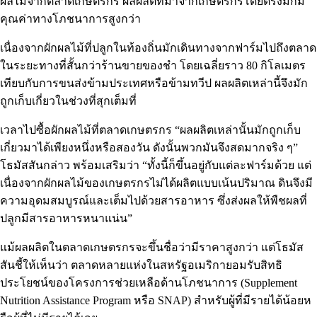
ผลไม้จากตลาดเกษตรกร ผลผลิตที่มาจากเกษตรกรโดยตรงมักมี
คุณค่าทางโภชนาการสูงกว่า
เนื่องจากผักผลไม้ที่ปลูกในท้องถิ่นมักเดินทางจากฟาร์มไปถึงตลาด
ในระยะทางที่สั้นกว่าร้านขายของชำ โดยเฉลี่ยราว 80 กิโลเมตร
เทียบกับการขนส่งข้ามประเทศหรือข้ามทวีป ผลผลิตเหล่านี้จึงมัก
ถูกเก็บเกี่ยวในช่วงที่สุกเต็มที่
เวลาไปซื้อผักผลไม้ที่ตลาดเกษตรกร “ผลผลิตเหล่านั้นมักถูกเก็บ
เกี่ยวมาได้เพียงหนึ่งหรือสองวัน ดังนั้นพวกมันจึงสดมากจริง ๆ”
โธมัสสันกล่าว พร้อมเสริมว่า “ทั้งนี้ก็ขึ้นอยู่กับแต่ละฟาร์มด้วย แต่
เนื่องจากผักผลไม้ของเกษตรกรไม่ได้ผลิตแบบเน้นปริมาณ ดินจึงมี
ความอุดมสมบูรณ์และเต็มไปด้วยสารอาหาร ซึ่งส่งผลให้พืชผลที่
ปลูกมีสารอาหารหนาแน่น”
แม้ผลผลิตในตลาดเกษตรกรจะขึ้นชื่อว่ามีราคาสูงกว่า แต่โธมัส
สันชี้ให้เห็นว่า ตลาดหลายแห่งในสหรัฐอเมริกายอมรับสิทธิ
ประโยชน์ของโครงการช่วยเหลือด้านโภชนาการ (Supplement
Nutrition Assistance Program หรือ SNAP) สำหรับผู้ที่มีรายได้น้อยห