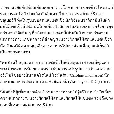
จากงานวิจัยที่เปรียบเทียบคุณค่าทางโภชนาการของข้าวโพด แคร์
รอต บรอกโคลี ปวยเล้ง ถั่วลันเตา ถั่วแขก สตรอว์เบอร์รี และ
บลูเบอร์รี ทั้งในรูปแบบสดและแช่แข็ง นักวิจัยพบว่าวิตามินในผัก
ผลไม้แช่แข็งมีปริมาณใกล้เคียงกับผักผลไม้สด และบางครั้งอาจสูง
กว่า งานวิจัยอื่น ๆ ก็สนับสนุนแนวคิดนี้เช่นกัน โดยระบุว่าความ
แตกต่างทางโภชนาการที่สำคัญระหว่างผักผลไม้สดและแช่แข็งก็
คือ ผักผลไม้สดจะสูญเสียสารอาหารไปบางส่วนเมื่อถูกแช่เย็นไว้
เป็นเวลาหลายวัน
“คนส่วนใหญ่มองว่าอาหารแช่แข็งไม่ดีต่อสุขภาพ และมีคุณค่า
ทางโภชนาการน้อยกว่าเพราะผ่านการแปรรูปมากกว่า แต่ความ
จริงไม่ใช่อย่างนั้น” แคโรไลน์ โธมัสสัน (Caroline Thomason) นัก
กำหนดอาหารประจำกรุงวอชิงตัน ดี.ซี. (Washington, D.C.) กล่าว
นี่คือสิ่งที่ผู้เชี่ยวชาญด้านโภชนาการอยากให้ผู้บริโภคเข้าใจเกี่ยว
ความแตกต่างระหว่างผักผลไม้สดและผักผลไม้แช่แข็ง รวมถึงช่วง
เวลาที่เหมาะสมต่อการบริโภค