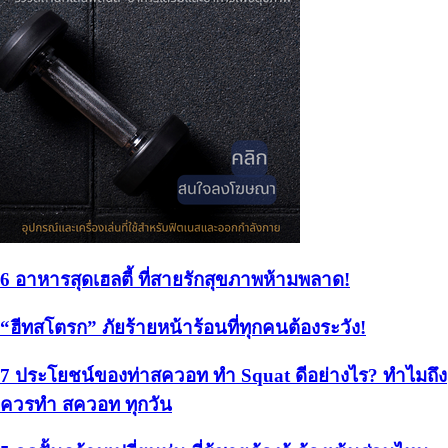
6 อาหารสุดเฮลตี้ ที่สายรักสุขภาพห้ามพลาด!
“ฮีทสโตรก” ภัยร้ายหน้าร้อนที่ทุกคนต้องระวัง!
7 ประโยชน์ของท่าสควอท ทำ Squat ดีอย่างไร? ทำไมถึง
ควรทำ สควอท ทุกวัน