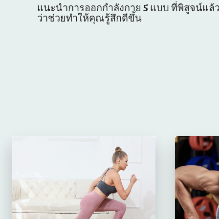
แนะนำการออกกำลังกาย 5 แบบ ที่พิสูจน์แล้
ว่าช่วยทำให้คุณรู้สึกดีขึ้น