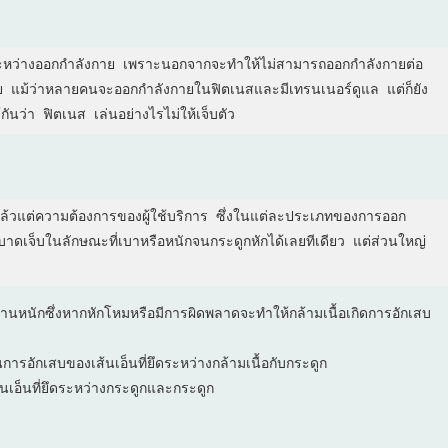
วย แม้ว่าหลายคนจะออกกำลังกายในฟิตเนสและมีเทรนเนอร์ดูแล แต่ก็ยัง
กันว่า ฟิตเนส เล่นอย่างไรไม่ให้เจ็บตัว
าดเจ็บในลักษณะที่เบาหรือหนักจนกระดูกหักได้เลยทีเดียว แต่ส่วนใหญ่
ทำงานหนักซึ่งหากหักโหมหรือมีการผิดพลาดจะทำให้กล้ามเนื้อเกิดการอักเสบ
นการอักเสบของเส้นเอ็นที่ยึดระหว่างกล้ามเนื้อกับกระดูก
้นเอ็นที่ยึดระหว่างกระดูกและกระดูก