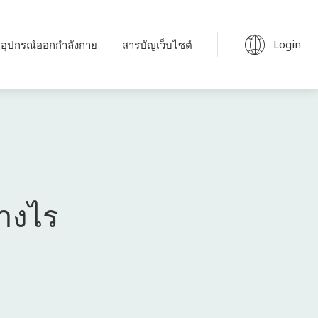
Login
อุปกรณ์ออกกำลังกาย
สารบัญเว็บไซต์
่างไร