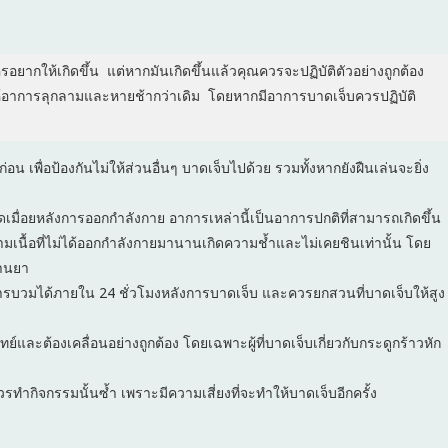
ให้อาการลุกลามและหายช้ากว่าเดิม โดยหากมีอาการบาดเจ็บควรปฏิบัติ
 เพื่อป้องกันไม่ให้ส่วนอื่นๆ บาดเจ็บไปด้วย รวมทั้งหากยังฝืนเล่นจะยิ่ง
มื่อยหลังการออกกำลังกาย อาการเหล่านี้เป็นอาการปกติที่สามารถเกิดขึ้น
มเนื้อที่ไม่ได้ออกกำลังกายมานานเกิดความช้ำและไม่เคยชินเท่านั้น โดย
ทานยา
รบวมได้ภายใน 24 ชั่วโมงหลังการบาดเจ็บ และควรยกสวนที่บาดเจ็บให้สูง
และต้องเคลื่อนอย่างถูกต้อง โดยเฉพาะผู้ที่บาดเจ็บเกี่ยวกับกระดูกร้าวหัก
กิจกรรมนั้นซ้ำ เพราะมีความเสี่ยงที่จะทำให้บาดเจ็บอีกครั้ง