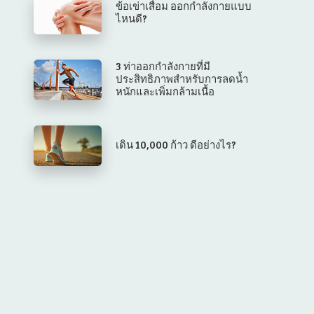
ข้อเข่าเสื่อม ออกกำลังกายแบบ
ไหนดี?
3 ท่าออกกำลังกายที่มี
ประสิทธิภาพสำหรับการลดน้ำ
หนักและเพิ่มกล้ามเนื้อ
เดิน 10,000 ก้าว ดีอย่างไร?