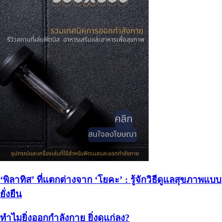
‘พิลาทิส’ ที่แตกต่างจาก ‘โยคะ’ : รู้จักวิธีดูแลสุขภาพแบบ
ยั่งยืน
ทำไมยิ่งออกกำลังกาย ยิ่งดูแก่ลง?