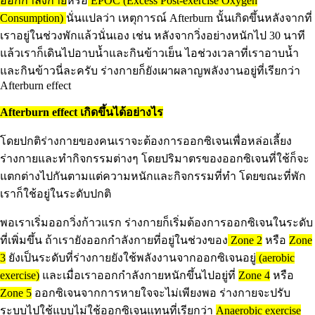
ออกกำลังกาย
หรือ
EPOC (Excess Post-exercise Oxygen
Consumption)
นั่นแปลว่า เหตุการณ์ Afterburn นั้นเกิดขึ้นหลังจากที่
เราอยู่ในช่วงพักแล้วนั่นเอง เช่น หลังจากวิ่งอย่างหนักไป 30 นาที
แล้วเราก็เดินไปอาบน้ำและกินข้าวเย็น ไอช่วงเวลาที่เราอาบน้ำ
และกินข้าวนี่ละครับ ร่างกายก็ยังเผาผลาญพลังงานอยู่ที่เรียกว่า
Afterburn effect
Afterburn effect เกิดขึ้นได้อย่างไร
โดยปกติร่างกายของคนเราจะต้องการออกซิเจนเพื่อหล่อเลี้ยง
ร่างกายและทำกิจกรรมต่างๆ โดยปริมาตรของออกซิเจนที่ใช้ก็จะ
แตกต่างไปกันตามแต่ความหนักและกิจกรรมที่ทำ โดยขณะที่พัก
เราก็ใช้อยู่ในระดับปกติ
พอเราเริ่มออกวิ่งก้าวแรก ร่างกายก็เริ่มต้องการออกซิเจนในระดับ
ที่เพิ่มขึ้น ถ้าเรายังออกกำลังกายที่อยู่ในช่วงของ
Zone 2
หรือ
Zone
3
ยังเป็นระดับที่ร่างกายยังใช้พลังงานจากออกซิเจนอยู่
(aerobic
exercise)
และเมื่อเราออกกำลังกายหนักขึ้นไปอยู่ที่
Zone 4
หรือ
Zone 5
ออกซิเจนจากการหายใจจะไม่เพียงพอ ร่างกายจะปรับ
ระบบไปใช้แบบไม่ใช้ออกซิเจนแทนที่เรียกว่า
Anaerobic exercise