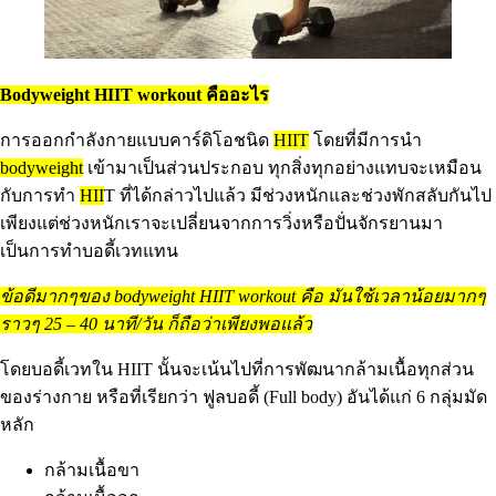
Bodyweight HIIT workout คืออะไร
การออกกำลังกายแบบคาร์ดิโอชนิด
HIIT
โดยที่มีการนำ
bodyweight
เข้ามาเป็นส่วนประกอบ ทุกสิ่งทุกอย่างแทบจะเหมือน
กับการทำ
HII
T ที่ได้กล่าวไปแล้ว มีช่วงหนักและช่วงพักสลับกันไป
เพียงแต่ช่วงหนักเราจะเปลี่ยนจากการวิ่งหรือปั่นจักรยานมา
เป็นการทำบอดี้เวทแทน
ข้อดีมากๆของ bodyweight HIIT workout คือ มันใช้เวลาน้อยมากๆ
ราวๆ 25 – 40 นาที/วัน ก็ถือว่าเพียงพอแล้ว
โดยบอดี้เวทใน HIIT นั้นจะเน้นไปที่การพัฒนากล้ามเนื้อทุกส่วน
ของร่างกาย หรือที่เรียกว่า ฟูลบอดี้ (Full body) อันได้แก่ 6 กลุ่มมัด
หลัก
กล้ามเนื้อขา