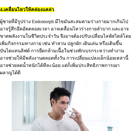
4.เคลื่อนไหวให้คล่องแคล่ว
ผู้ชายที่มีรูปร่าง Endomorph มีไขมันสะสมตามร่างกายมากเกินไป
อาจรู้สึกอึดอัดตลอดเวลา อาจเคลื่อนไหวร่างกายลำบาก และอาจ
ขาดพลังงานในชีวิตประจำวัน จึงอาจต้องปรับเปลี่ยนไลฟ์สไตล์โดย
เพิ่มกิจกรรมทางกาย เช่น ทำสวน ปลูกผัก เดินเล่น หรือเดินขึ้น
บันไดแทนลิฟต์ การยืดกล้ามเนื้อในช่วงพักเบรกระหว่างทำงาน
อาจช่วยให้มีพลังงานตลอดทั้งวัน การเปลี่ยนแปลงเล็กน้อยเหล่านี้
อาจช่วยลดน้ำหนักได้ทีละน้อย แต่ก็เพิ่มประสิทธิภาพการเผา
ผลาญได้ดี