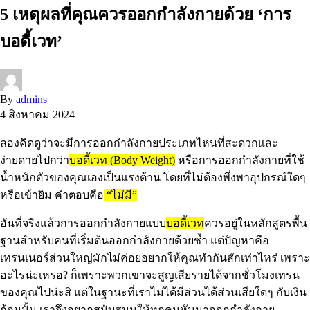
5 เหตุผลที่คุณควรออกกำลังกายด้วย ‘การ
บอดี้เวท’
By
admins
4 สิงหาคม 2024
ลองคิดดูว่าจะมีการออกกำลังกายประเภทไหนที่สะดวกและ
ง่ายดายไปกว่า
บอดี้เวท
(Body Weight)
หรือการออกกำลังกายที่ใช้
น้ำหนักตัวของคุณเองเป็นแรงต้าน โดยที่ไม่ต้องพึ่งพาอุปกรณ์ใดๆ
หรือเข้ายิม คำตอบคือ
“ไม่มี”
อันที่จริงแล้วการออกกำลังกายแบบ
บอดี้เวท
ควรอยู่ในหลักสูตรพื้น
ฐานสำหรับคนที่เริ่มต้นออกกำลังกายด้วยซ้ำ แต่ปัญหาคือ
เทรนเนอร์ส่วนใหญ่มักไม่ค่อยอยากให้คุณทำกันสักเท่าไหร่ เพราะ
อะไรน่ะเหรอ? ก็เพราะพวกเขาจะสูญเสียรายได้จากชั่วโมงเทรน
ของคุณไปน่ะสิ แต่ในฐานะที่เราไม่ได้มีส่วนได้ส่วนเสียใดๆ กับเงิน
ก้อนนั้น เราจึงอยากสนับสนุนให้ทุกคนหันมาออกกำลังกาย