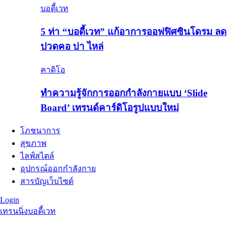
บอดี้เวท
5 ท่า “บอดี้เวท” แก้อาการออฟฟิศซินโดรม ลด
ปวดคอ บ่า ไหล่
คาดิโอ
ทำความรู้จักการออกกำลังกายแบบ ‘Slide
Board’ เทรนด์คาร์ดิโอรูปแบบใหม่
โภชนาการ
สุขภาพ
ไลฟ์สไตล์
อุปกรณ์ออกกำลังกาย
สารบัญเว็บไซต์
Login
เทรนนิ่ง
บอดี้เวท