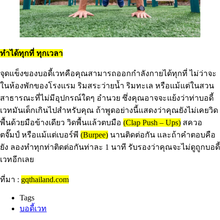
ทำได้ทุกที่ ทุกเวลา
จุดแข็งของบอดี้เวทคือคุณสามารถออกกำลังกายได้ทุกที่ ไม่ว่าจะ
ในห้องพักของโรงแรม ริมสระว่ายน้ำ ริมทะเล หรือแม้แต่ในสวน
สาธารณะที่ไม่มีอุปกรณ์ใดๆ อำนวย ซึ่งคุณอาจจะแย้งว่าท่าบอดี้
เวทมันเด็กเกินไปสำหรับคุณ ถ้าพูดอย่างนี้แสดงว่าคุณยังไม่เคยวิด
พื้นด้วยมือข้างเดียว วิดพื้นแล้วตบมือ
(Clap Push – Ups)
สควอ
ตจั๊มป์ หรือแม้แต่เบอร์พี
(Burpee)
นานติดต่อกัน และถ้าคำตอบคือ
ยัง ลองทำทุกท่าติดต่อกันท่าละ 1 นาที รับรองว่าคุณจะไม่ดูถูกบอดี้
เวทอีกเลย
ที่มา :
gqthailand.com
Tags
บอดี้เวท