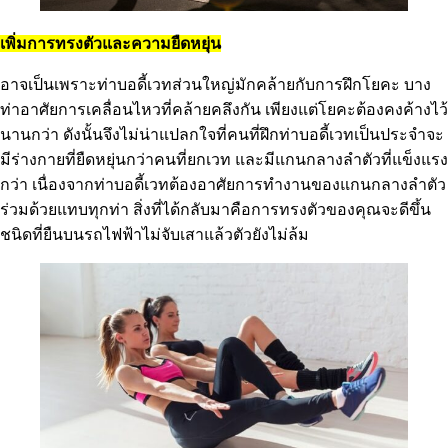
เพิ่มการทรงตัวและความยืดหยุ่น
อาจเป็นเพราะท่าบอดี้เวทส่วนใหญ่มักคล้ายกับการฝึกโยคะ บาง
ท่าอาศัยการเคลื่อนไหวที่คล้ายคลึงกัน เพียงแต่โยคะต้องคงค้างไว้
นานกว่า ดังนั้นจึงไม่น่าแปลกใจที่คนที่ฝึกท่าบอดี้เวทเป็นประจำจะ
มีร่างกายที่ยืดหยุ่นกว่าคนที่ยกเวท และมีแกนกลางลำตัวที่แข็งแรง
กว่า เนื่องจากท่าบอดี้เวทต้องอาศัยการทำงานของแกนกลางลำตัว
ร่วมด้วยแทบทุกท่า สิ่งที่ได้กลับมาคือการทรงตัวของคุณจะดีขึ้น
ชนิดที่ยืนบนรถไฟฟ้าไม่จับเสาแล้วตัวยังไม่ล้ม