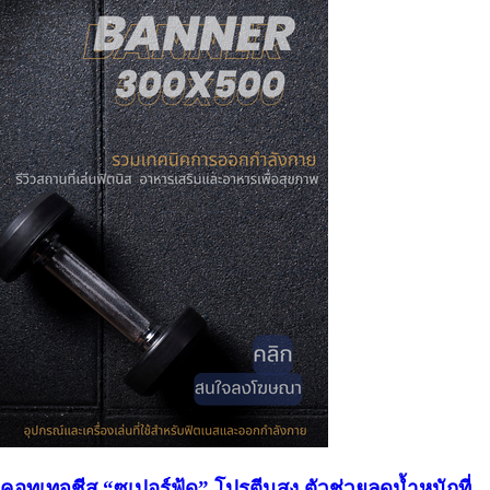
คอทเทจชีส “ซูเปอร์ฟู้ด” โปรตีนสูง ตัวช่วยลดน้ำหนักที่