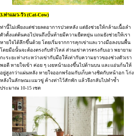
3.ท่าแมว-วัว (Cat-Cow)
ท่านี้ไม่เพียงแต่ช่วยลดอาการปวดหลัง แต่ยังช่วยให้กล้ามเนื้อลำ
ตัวตั้งแต่ต้นคอไปจนถึงบั้นท้ายมีความยืดหยุ่น แถมยังช่วยให้เรา
หายใจได้ลึกขึ้นด้วย โดยเริ่มจากการคุกเข่าและวางมือลงบนพื้น
โดยมือนั้นจะต้องตรงกับหัวไหล่ ส่วนเข่าควรตรงกับเอว พยายาม
กะระยะห่างระหว่างเข่ากับมือให้เท่ากับความยาวของช่วงตัวเรา
พอดี หายใจเข้า ค่อย ๆ เงยหน้ามองขึ้นไปด้านบน และแอ่นก้นให้
อยู่สูงกว่าแผ่นหลัง หายใจออกพร้อมกับเก็บคางชิดกับหน้าอก โก่ง
หลังในลักษณะแมวขู่ ค้างท่าไว้สักพัก แล้วจึงกลับไปทำซ้ำ
ประมาณ 10-15 เซต