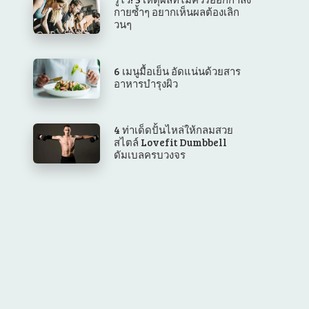
กายซ้ำๆ อยากเห็นผลต้องเลิก
วนๆ
6 เมนูมื้อเย็น อัดแน่นด้วยสาร
อาหารบำรุงผิว
4 ท่าเด็ดปั้นไหล่ให้กลมสวย
สไตล์ Lovefit Dumbbell
ดัมเบลครบวงจร