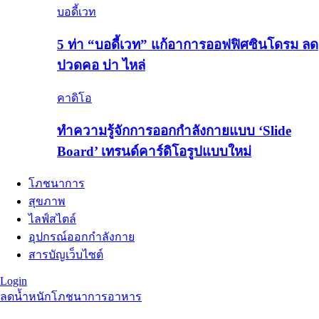
บอดี้เวท
5 ท่า “บอดี้เวท” แก้อาการออฟฟิศซินโดรม ลด
ปวดคอ บ่า ไหล่
คาดิโอ
ทำความรู้จักการออกกำลังกายแบบ ‘Slide
Board’ เทรนด์คาร์ดิโอรูปแบบใหม่
โภชนาการ
สุขภาพ
ไลฟ์สไตล์
อุปกรณ์ออกกำลังกาย
สารบัญเว็บไซต์
Login
ลดน้ำหนัก
โภชนาการอาหาร