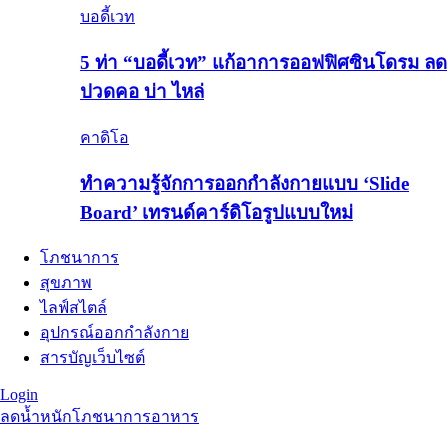
บอดี้เวท
5 ท่า “บอดี้เวท” แก้อาการออฟฟิศซินโดรม ลด
ปวดคอ บ่า ไหล่
คาดิโอ
ทำความรู้จักการออกกำลังกายแบบ ‘Slide
Board’ เทรนด์คาร์ดิโอรูปแบบใหม่
โภชนาการ
สุขภาพ
ไลฟ์สไตล์
อุปกรณ์ออกกำลังกาย
สารบัญเว็บไซต์
Login
ลดน้ำหนัก
โภชนาการอาหาร