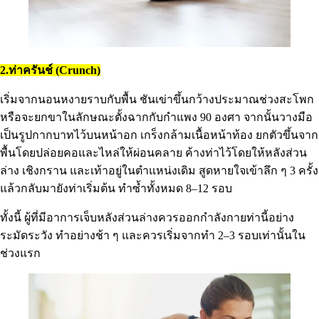
2.ท่าครันช์ (Crunch)
เริ่มจากนอนหงายราบกับพื้น ชันเข่าขึ้นกว้างประมาณช่วงสะโพก
หรือจะยกขาในลักษณะตั้งฉากกับกำแพง 90 องศา จากนั้นวางมือ
เป็นรูปกากบาทไว้บนหน้าอก เกร็งกล้ามเนื้อหน้าท้อง ยกตัวขึ้นจาก
พื้นโดยปล่อยคอและไหล่ให้ผ่อนคลาย ค้างท่าไว้โดยให้หลังส่วน
ล่าง เชิงกราน และเท้าอยู่ในตำแหน่งเดิม สูดหายใจเข้าลึก ๆ 3 ครั้ง
แล้วกลับมายังท่าเริ่มต้น ทำซ้ำทั้งหมด 8–12 รอบ
ทั้งนี้ ผู้ที่มีอาการเจ็บหลังส่วนล่างควรออกกำลังกายท่านี้อย่าง
ระมัดระวัง ทำอย่างช้า ๆ และควรเริ่มจากทำ 2–3 รอบเท่านั้นใน
ช่วงแรก