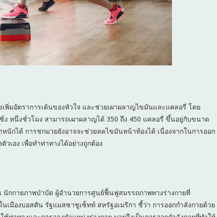
่งเพิ่มอัตราการเต้นของหัวใจ และช่วยเผาผลาญไขมันและแคลอรี่ โดย
ง หนึ่งชั่วโมง สามารถเผาผลาญได้ 350 ถึง 450 แคลอรี่ ขึ้นอยู่กับขนาด
หนักได้ การชกมวยยังอาจจะช่วยลดไขมันหน้าท้องได้ เนื่องจากในการออก
วเอง เพื่อทำท่าทางได้อย่างถูกต้อง
 นักกายภาพบำบัด ผู้อำนวยการศูนย์ฟื้นฟูสมรรถภาพทางร่างกายที่
นเมืองบอสตัน รัฐแมสซาชูเซ็ทท์ สหรัฐอเมริกา ชี้ว่า การออกกำลังกายด้วย
ารใช้ท่าทางและการวางตำแหน่งร่างกาย มวยจึงเป็นการออกกำลังกายที่ทำให้