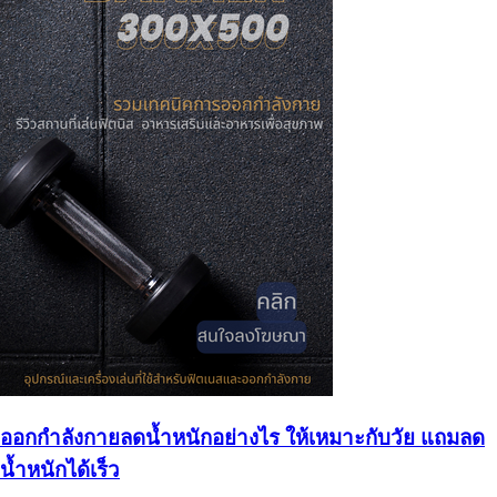
ออกกำลังกายลดน้ำหนักอย่างไร ให้เหมาะกับวัย แถมลด
น้ำหนักได้เร็ว