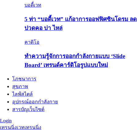
บอดี้เวท
5 ท่า “บอดี้เวท” แก้อาการออฟฟิศซินโดรม ลด
ปวดคอ บ่า ไหล่
คาดิโอ
ทำความรู้จักการออกกำลังกายแบบ ‘Slide
Board’ เทรนด์คาร์ดิโอรูปแบบใหม่
โภชนาการ
สุขภาพ
ไลฟ์สไตล์
อุปกรณ์ออกกำลังกาย
สารบัญเว็บไซต์
Login
เทรนนิ่ง
เวทเทรนนิ่ง