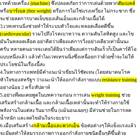
เวทด้วยเครื่อง
(machine)
ซึ่งปลอดภัยกว่าการเล่นด้วยพวก
ดัมเบลล์
หรือ
บาร์เบล
(free weight)
หรือการไม่ใช่แรงเหวี่ยง ไม่กระชาก ซึ่ง
จะช่วยลดการบาดเจ็บของเส้นเอ็นและกล้ามเนื้อได้
3.เวทเทรนนิ่งช่วยทำให้ระบบหัวใจและหลอดเลือดดีขึ้น
(cardiovascular)
รวมไปถึงโรคเบาหวาน ความดันโลหิตสูง และไข
มันในหลอดเลือด อย่าคิดว่าเพียงแค่การวิ่งอย่างเดียวเท่านั้นนะ
ครับ หลายคนอาจจะเคยได้ยินว่าเพียงแค่การเดินเร็วก็เป็นคาร์ดิโอ
แบบหนึ่งแล้ว แล้วทำไมเวทเทรนนิ่งซึ่งเหนื่อยกว่าด้วยซ้ำจะไม่ให้
ประโยชน์ในเรื่องนี้ล่ะ
4.ในทางการแพทย์มีคำแนะนำเขียนไว้ชัดเจน (โดยสมาคมโรค
หัวใจของสหรัฐฯ ว่าแนะนำให้ออกกำลังกายแบบ
resistance training
อย่างน้อย 2 ครั้ง/สัปดาห์
5.อย่างที่ผมเคยพูดในบทความก่อน การเล่น
weight training
ช่วย
เสริมสร้างกล้ามเนื้อ และกล้ามเนื้อเหล่านั้นจะทำให้ร่างกายใช้
พลังงานในแต่ละวันมากขึ้น (แม้นอนเฉยๆ) มีส่วนช่วยในการลด
น้ำหนัก และลดไขมันในระยะยาว
6.เมื่อเสริมสร้าง
กล้ามเนื้อและพวกเอ็น
ข้อต่อต่างๆให้แข็งแรงแล้ว
จะมีผลทำให้สมรรถภาพการออกกำลังกายชนิดอื่นๆดีขึ้นด้วย