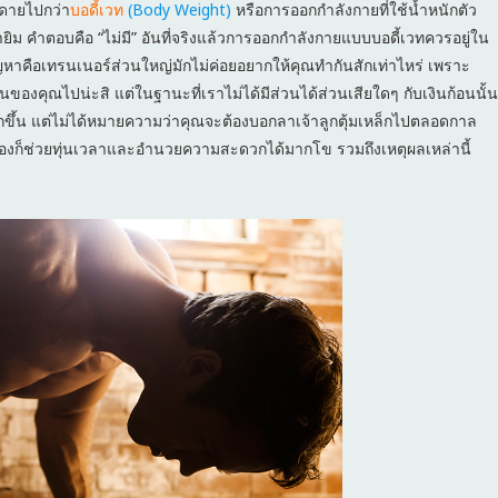
ดายไปกว่า
บอดี้เวท
(Body Weight)
หรือการออกกำลังกายที่ใช้น้ำหนักตัว
ายิม คำตอบคือ “ไม่มี” อันที่จริงแล้วการออกกำลังกายแบบบอดี้เวทควรอยู่ใน
ัญหาคือเทรนเนอร์ส่วนใหญ่มักไม่ค่อยอยากให้คุณทำกันสักเท่าไหร่ เพราะ
งคุณไปน่ะสิ แต่ในฐานะที่เราไม่ได้มีส่วนได้ส่วนเสียใดๆ กับเงินก้อนนั้น
ขึ้น แต่ไม่ได้หมายความว่าคุณจะต้องบอกลาเจ้าลูกตุ้มเหล็กไปตลอดกาล
งก็ช่วยทุ่นเวลาและอำนวยความสะดวกได้มากโข รวมถึงเหตุผลเหล่านี้