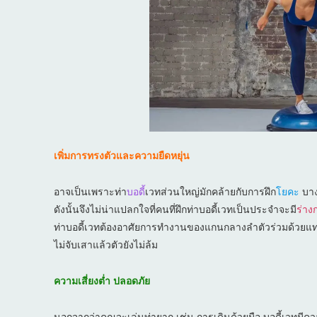
เพิ่มการทรงตัวและความยืดหยุ่น
อาจเป็นเพราะท่า
บอดี้
เวทส่วนใหญ่มักคล้ายกับการฝึก
โยคะ
บาง
ดังนั้นจึงไม่น่าแปลกใจที่คนที่ฝึกท่าบอดี้เวทเป็นประจำจะมี
ร่าง
ท่าบอดี้เวทต้องอาศัยการทำงานของแกนกลางลำตัวร่วมด้วยแทบทุ
ไม่จับเสาแล้วตัวยังไม่ล้ม
ความเสี่ยงต่ำ ปลอดภัย
นอกจากว่าคุณจะเล่นท่ายาก เช่น การเดินด้วยมือ บอดี้เวทมีควา