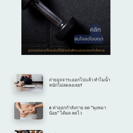
ถ่ายอุจจาระออกไปแล้ว ทำไมน้ำ
หนักไม่ลดลงเลย?
6 ท่าออกกำลังกาย ลด “พุงหมา
น้อย” ได้ผล ลดไว