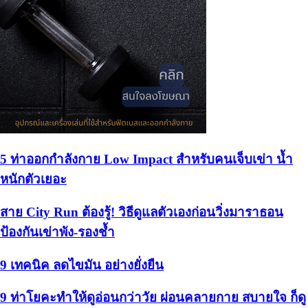
5 ท่าออกกำลังกาย Low Impact สำหรับคนเจ็บเข่า น้ำ
หนักตัวเยอะ
สาย City Run ต้องรู้! วิธีดูแลตัวเองก่อนวิ่งมาราธอน
ป้องกันเข่าพัง-รองช้ำ
9 เทคนิค ลดไขมัน อย่างยั่งยืน
9 ท่าโยคะทำให้ดูอ่อนกว่าวัย ผ่อนคลายกาย สบายใจ ก็ดู