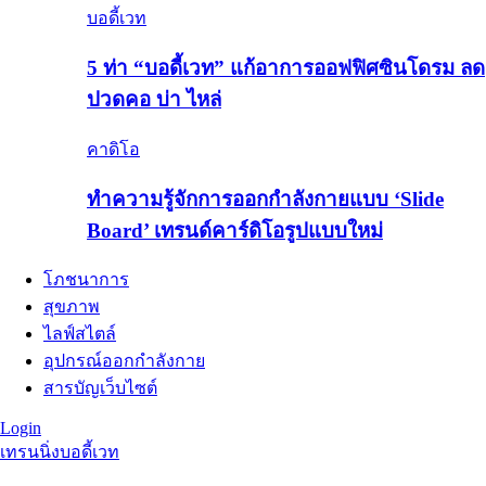
บอดี้เวท
5 ท่า “บอดี้เวท” แก้อาการออฟฟิศซินโดรม ลด
ปวดคอ บ่า ไหล่
คาดิโอ
ทำความรู้จักการออกกำลังกายแบบ ‘Slide
Board’ เทรนด์คาร์ดิโอรูปแบบใหม่
โภชนาการ
สุขภาพ
ไลฟ์สไตล์
อุปกรณ์ออกกำลังกาย
สารบัญเว็บไซต์
Login
เทรนนิ่ง
บอดี้เวท