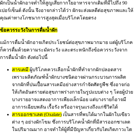
ผักเป็นน้ำผักอาจทำให้สูญเสียกากใยอาหารจากเดิมที่มีไปถึง 90
เปอร์เซ็นต์ ดังนั้น จึงอาจกล่าวได้ว่า ผักจะส่งผลดีต่อสุขภาพและให้
คุณค่าทางโภชนาการสูงสุดเมื่อบริโภคโดยตรง
ข้อควรระวังในการดื่มน้ำผัก
แม้การดื่มน้ำผักอาจเกิดประโยชน์ต่อสุขภาพมากมาย แต่ผู้บริโภค
ก็ควรดื่มด้วยความระมัดระวัง และตระหนักถึงข้อควรระวังจาก
การดื่มน้ำผัก ดังต่อไปนี้
สารเคมี
ผู้บริโภคควรเลือกน้ำผักที่ทำจากผักปลอดสาร
เพราะผลิตภัณฑ์น้ำผักบางชนิดอาจผ่านกระบวนการผลิต
จากผักที่ปนเปื้อนสารเคมีอย่างสารกำจัดศัตรูพืช ซึ่งอาจก่อ
ให้เกิดอันตรายต่อสุขภาพร่างกายในรูปแบบต่าง ๆ โดยผู้ป่วย
บางรายอาจแสดงอาการเพียงเล็กน้อย แต่บางรายก็อาจมี
อาการเฉียบพลัน เรื้อรัง หรืออาจรุนแรงถึงแก่ชีวิตได้
สารออกซาเลต
(Oxalate)
เป็นสารที่พบได้มากในผักใบเขียว
ต่าง ๆ อย่างผักโขม ซึ่งการบริโภคน้ำผักที่มีสารออกซาเลต
ในปริมาณมาก อาจทำให้ผู้ที่มีปัญหาเกี่ยวกับไตเกิดภาวะไต