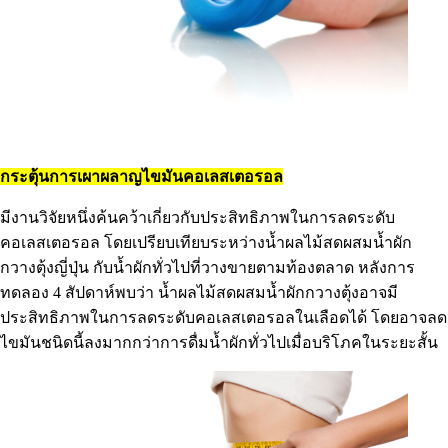
กระตุ้นการเผาผลาญไขมันคอเลสเตอรอล
มีงานวิจัยหนึ่งค้นคว้าเกี่ยวกับประสิทธิภาพในการลดระดับ
คอเลสเตอรอล โดยเปรียบเทียบระหว่างน้ำผลไม้สดผสมน้ำผัก
กวางตุ้งญี่ปุ่น กับน้ำผักทั่วไปที่วางขายตามท้องตลาด หลังการ
ทดลอง 4 สัปดาห์พบว่า น้ำผลไม้สดผสมน้ำผักกวางตุ้งอาจมี
ประสิทธิภาพในการลดระดับคอเลสเตอรอลในเลือดได้ โดยอาจลด
ไขมันชนิดนี้ลงมากกว่าการดื่มน้ำผักทั่วไปเมื่อบริโภคในระยะสั้น