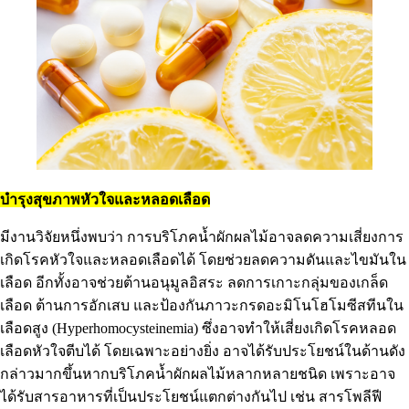
บำรุงสุขภาพหัวใจและหลอดเลือด
มีงานวิจัยหนึ่งพบว่า การบริโภคน้ำผักผลไม้อาจลดความเสี่ยงการ
เกิดโรคหัวใจและหลอดเลือดได้ โดยช่วยลดความดันและไขมันใน
เลือด อีกทั้งอาจช่วยต้านอนุมูลอิสระ ลดการเกาะกลุ่มของเกล็ด
เลือด ต้านการอักเสบ และป้องกันภาวะกรดอะมิโนโฮโมซีสทีนใน
เลือดสูง (Hyperhomocysteinemia) ซึ่งอาจทำให้เสี่ยงเกิดโรคหลอด
เลือดหัวใจตีบได้ โดยเฉพาะอย่างยิ่ง อาจได้รับประโยชน์ในด้านดัง
กล่าวมากขึ้นหากบริโภคน้ำผักผลไม้หลากหลายชนิด เพราะอาจ
ได้รับสารอาหารที่เป็นประโยชน์แตกต่างกันไป เช่น สารโพลีฟี