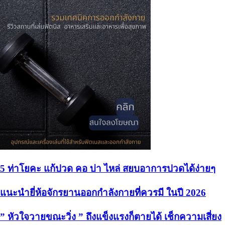
5 ท่าโยคะ แก้ปวด คอ บ่า ไหล่ สยบอาการปวดได้ง่ายๆ
แนะนำยี่ห้อจักรยานออกกำลังกายที่ควรมี ในปี 2026
” หัวใจวายขณะวิ่ง ” ถึงแข็งแรงก็ตายได้ เช็กความเสี่ยง