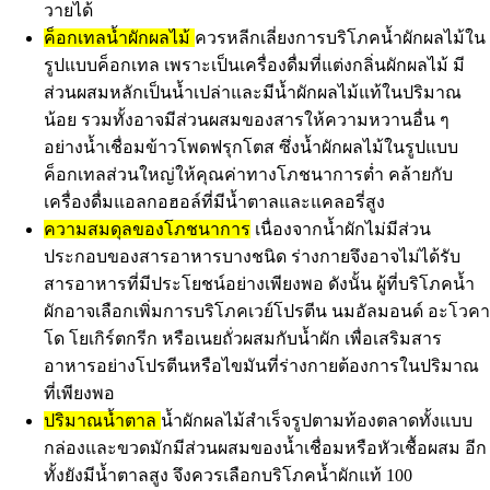
วายได้
ค็อกเทลน้ำผักผลไม้
ควรหลีกเลี่ยงการบริโภคน้ำผักผลไม้ใน
รูปแบบค็อกเทล เพราะเป็นเครื่องดื่มที่แต่งกลิ่นผักผลไม้ มี
ส่วนผสมหลักเป็นน้ำเปล่าและมีน้ำผักผลไม้แท้ในปริมาณ
น้อย รวมทั้งอาจมีส่วนผสมของสารให้ความหวานอื่น ๆ
อย่างน้ำเชื่อมข้าวโพดฟรุกโตส ซึ่งน้ำผักผลไม้ในรูปแบบ
ค็อกเทลส่วนใหญ่ให้คุณค่าทางโภชนาการต่ำ คล้ายกับ
เครื่องดื่มแอลกอฮอล์ที่มีน้ำตาลและแคลอรี่สูง
ความสมดุลของโภชนาการ
เนื่องจากน้ำผักไม่มีส่วน
ประกอบของสารอาหารบางชนิด ร่างกายจึงอาจไม่ได้รับ
สารอาหารที่มีประโยชน์อย่างเพียงพอ ดังนั้น ผู้ที่บริโภคน้ำ
ผักอาจเลือกเพิ่มการบริโภคเวย์โปรตีน นมอัลมอนด์ อะโวคา
โด โยเกิร์ตกรีก หรือเนยถั่วผสมกับน้ำผัก เพื่อเสริมสาร
อาหารอย่างโปรตีนหรือไขมันที่ร่างกายต้องการในปริมาณ
ที่เพียงพอ
ปริมาณน้ำตาล
น้ำผักผลไม้สำเร็จรูปตามท้องตลาดทั้งแบบ
กล่องและขวดมักมีส่วนผสมของน้ำเชื่อมหรือหัวเชื้อผสม อีก
ทั้งยังมีน้ำตาลสูง จึงควรเลือกบริโภคน้ำผักแท้ 100