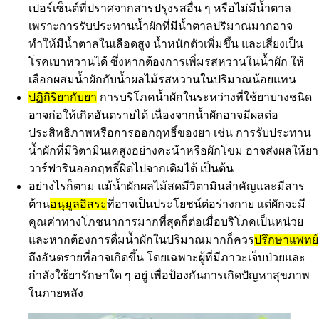
เปอร์เซ็นต์ที่ปราศจากสารปรุงรสอื่น ๆ หรือไม่มีน้ำตาล
เพราะการรับประทานน้ำผักที่มีน้ำตาลปริมาณมากอาจ
ทำให้มีน้ำตาลในเลือดสูง น้ำหนักตัวเพิ่มขึ้น และเสี่ยงเป็น
โรคเบาหวานได้ ซึ่งหากต้องการเพิ่มรสหวานในน้ำผัก ให้
เลือกผสมน้ำผักกับน้ำผลไม้รสหวานในปริมาณน้อยแทน
ปฏิกิริยากับยา
การบริโภคน้ำผักในระหว่างที่ใช้ยาบางชนิด
อาจก่อให้เกิดอันตรายได้ เนื่องจากน้ำผักอาจมีผลต่อ
ประสิทธิภาพหรือการออกฤทธิ์ของยา เช่น การรับประทาน
น้ำผักที่มีวิตามินเคสูงอย่างคะน้าหรือผักโขม อาจส่งผลให้ยา
วาร์ฟารินออกฤทธิ์ผิดไปจากเดิมได้ เป็นต้น
อย่างไรก็ตาม แม้น้ำผักผลไม้สดมีวิตามินสำคัญและมีสาร
ต้าน
อนุมูลอิสระ
ที่อาจเป็นประโยชน์ต่อร่างกาย แต่ผักจะมี
คุณค่าทางโภชนาการมากที่สุดก็ต่อเมื่อบริโภคเป็นหน่วย
และหากต้องการดื่มน้ำผักในปริมาณมากก็ควร
ปรึกษาแพทย์
ถึงอันตรายที่อาจเกิดขึ้น โดยเฉพาะผู้ที่มีภาวะเจ็บป่วยและ
กำลังใช้ยารักษาใด ๆ อยู่ เพื่อป้องกันการเกิดปัญหาสุขภาพ
ในภายหลัง