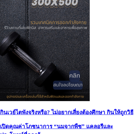
กินเวย์ไตพังจริงหรือ? ไม่อยากเสี่ยงต้องศึกษา กินให้ถูกวิธี
เปิดคุณค่าโภชนาการ “นมจากพืช” แคลอรีและ