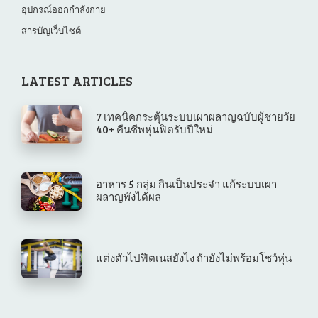
อุปกรณ์ออกกำลังกาย
สารบัญเว็บไซต์
LATEST ARTICLES
7 เทคนิคกระตุ้นระบบเผาผลาญฉบับผู้ชายวัย
40+ คืนชีพหุ่นฟิตรับปีใหม่
อาหาร 5 กลุ่ม กินเป็นประจำ แก้ระบบเผา
ผลาญพังได้ผล
แต่งตัวไปฟิตเนสยังไง ถ้ายังไม่พร้อมโชว์หุ่น