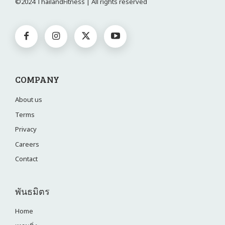
©2024 ThailandFitness | All rights reserved
COMPANY
About us
Terms
Privacy
Careers
Contact
พันธมิตร
Home