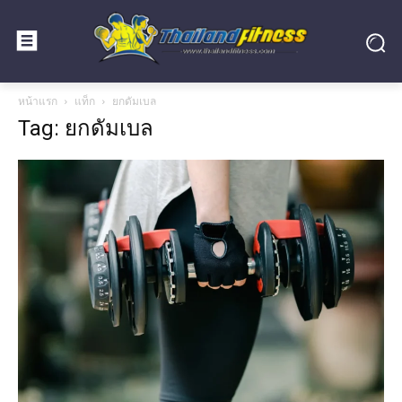
หน้าแรก
แท็ก
ยกดัมเบล
Tag: ยกดัมเบล