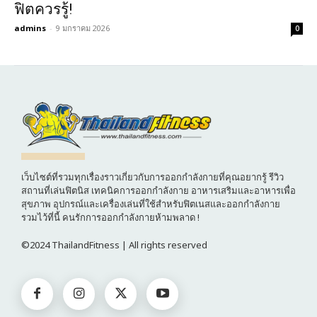
ฟิตควรรู้!
admins
-
9 มกราคม 2026
0
เว็บไซต์ที่รวมทุกเรื่องราวเกี่ยวกับการออกกำลังกายที่คุณอยากรู้ รีวิว
สถานที่เล่นฟิตนิส เทคนิคการออกกำลังกาย อาหารเสริมและอาหารเพื่อ
สุขภาพ อุปกรณ์และเครื่องเล่นที่ใช้สำหรับฟิตเนสและออกกำลังกาย
รวมไว้ที่นี้ คนรักการออกกำลังกายห้ามพลาด !
©2024 ThailandFitness | All rights reserved