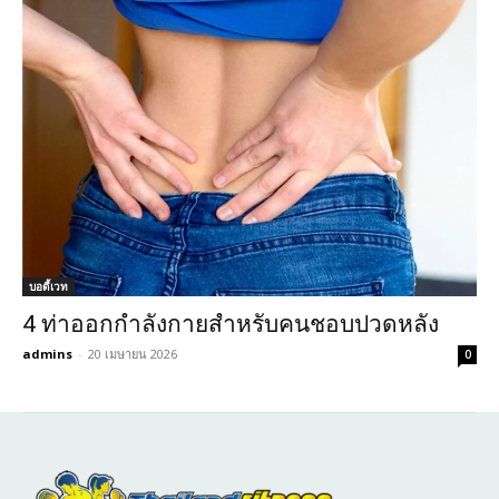
บอดี้เวท
4 ท่าออกกำลังกายสำหรับคนชอบปวดหลัง
admins
-
20 เมษายน 2026
0