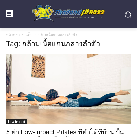
หน้าแรก
แท็ก
กล้ามเนื้อแกนกลางลำตัว
Tag: กล้ามเนื้อแกนกลางลำตัว
Low impact
5 ท่า Low-impact Pilates ที่ทำได้ที่บ้าน ปั้น