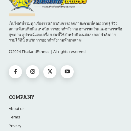
เว็บไซต์ที่รวมทุกเรื่องราวเกี่ยวกับการออกกำลังกายที่คุณอยากรู้ รีวิว
สถานที่เล่นฟิตนิส เทคนิคการออกกำลังกาย อาหารเสริมและอาหารเพื่อ
สุขภาพ อุปกรณ์และเครื่องเล่นที่ใช้สำหรับฟิตเนสและออกกำลังกาย
รวมไว้ที่นี้ คนรักการออกกำลังกายห้ามพลาด !
©2024 ThailandFitness | All rights reserved
COMPANY
About us
Terms
Privacy