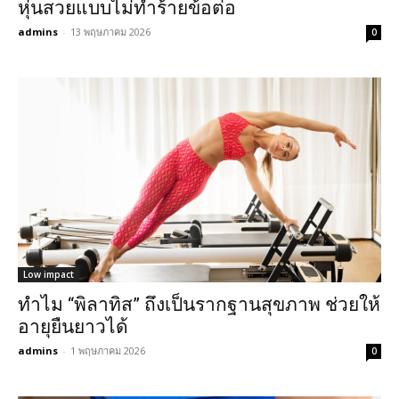
หุ่นสวยแบบไม่ทำร้ายข้อต่อ
admins
-
13 พฤษภาคม 2026
0
Low impact
ทำไม “พิลาทิส” ถึงเป็นรากฐานสุขภาพ ช่วยให้
อายุยืนยาวได้
admins
-
1 พฤษภาคม 2026
0