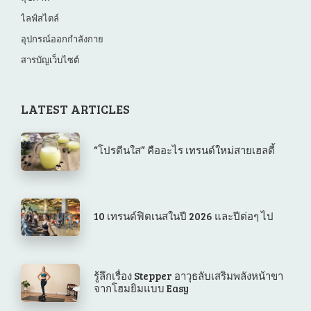
ไลฟ์สไตล์
อุปกรณ์ออกกำลังกาย
สารบัญเว็บไซต์
LATEST ARTICLES
“โปรตีนใส” คืออะไร เทรนด์ใหม่สายเฮลตี้
10 เทรนด์ฟิตเนสในปี 2026 และปีต่อๆ ไป
รู้ลึกเรื่อง Stepper อาวุธลับเสริมพลังหน้าขา
จากโฮมยิมแบบ Easy