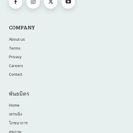
COMPANY
About us
Terms
Privacy
Careers
Contact
พันธมิตร
Home
เทรนนิ่ง
โภชนาการ
สุขภาพ