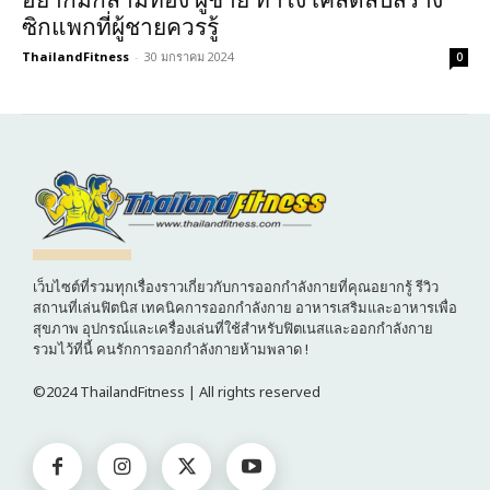
ซิกแพกที่ผู้ชายควรรู้
ThailandFitness
-
30 มกราคม 2024
0
เว็บไซต์ที่รวมทุกเรื่องราวเกี่ยวกับการออกกำลังกายที่คุณอยากรู้ รีวิว
สถานที่เล่นฟิตนิส เทคนิคการออกกำลังกาย อาหารเสริมและอาหารเพื่อ
สุขภาพ อุปกรณ์และเครื่องเล่นที่ใช้สำหรับฟิตเนสและออกกำลังกาย
รวมไว้ที่นี้ คนรักการออกกำลังกายห้ามพลาด !
©2024 ThailandFitness | All rights reserved