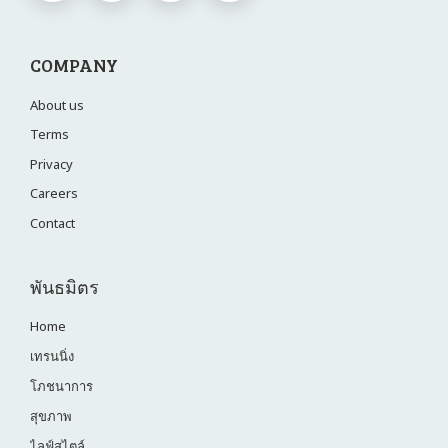
COMPANY
About us
Terms
Privacy
Careers
Contact
พันธมิตร
Home
เทรนนิ่ง
โภชนาการ
สุขภาพ
ไลฟ์สไตล์