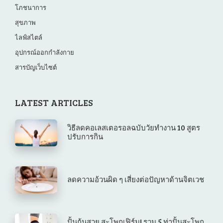
โภชนาการ
สุขภาพ
ไลฟ์สไตล์
อุปกรณ์ออกกำลังกาย
สารบัญเว็บไซต์
LATEST ARTICLES
วิธีลดคอเลสเตอรอลฉบับวัยทำงาน 10 สูตร
ปรับการกิน
ลดความอ้วนผิด ๆ เสี่ยงต่อปัญหาด้านจิตเวช
ปั้นก้นสวย สะโพกเฟิร์ม! รวม 5 ท่าปั้นสะโพก