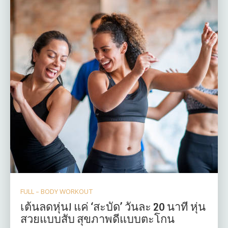
FULL – BODY WORKOUT
เต้นลดหุ่น! แค่ ‘สะบัด’ วันละ 20 นาที หุ่น
สวยแบบสับ สุขภาพดีแบบตะโกน